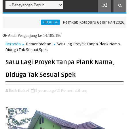
Pemkab Kotabaru Gelar HAN 2026, Dorong P
KTB AGT 26
Anda
Pengunjung ke 14.185.196
Beranda
Pemerintahan
Satu Lagi Proyek Tanpa Plank Nama,
Diduga Tak Sesuai Spek
Satu Lagi Proyek Tanpa Plank Nama,
Diduga Tak Sesuai Spek
Bidik Kalsel
5 years ago
Pemerintahan,
T
a
n