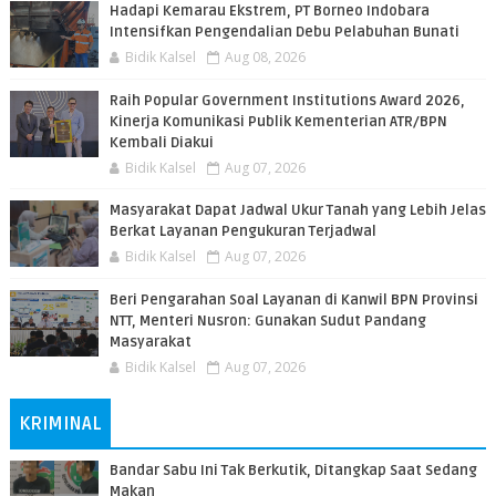
​Hadapi Kemarau Ekstrem, PT Borneo Indobara
Intensifkan Pengendalian Debu Pelabuhan Bunati
Bidik Kalsel
Aug 08, 2026
Raih Popular Government Institutions Award 2026,
Kinerja Komunikasi Publik Kementerian ATR/BPN
Kembali Diakui
Bidik Kalsel
Aug 07, 2026
Masyarakat Dapat Jadwal Ukur Tanah yang Lebih Jelas
Berkat Layanan Pengukuran Terjadwal
Bidik Kalsel
Aug 07, 2026
Beri Pengarahan Soal Layanan di Kanwil BPN Provinsi
NTT, Menteri Nusron: Gunakan Sudut Pandang
Masyarakat
Bidik Kalsel
Aug 07, 2026
KRIMINAL
Bandar Sabu Ini Tak Berkutik, Ditangkap Saat Sedang
Makan