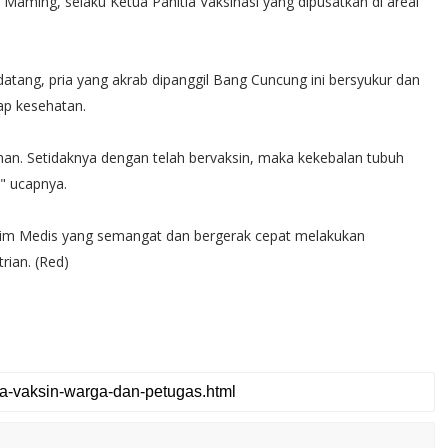
 Maming, selaku Ketua Panitia Vaksinasi yang dipusatkan di areal
tang, pria yang akrab dipanggil Bang Cuncung ini bersyukur dan
ap kesehatan.
aman. Setidaknya dengan telah bervaksin, maka kekebalan tubuh
" ucapnya.
a Tim Medis yang semangat dan bergerak cepat melakukan
rian. (Red)