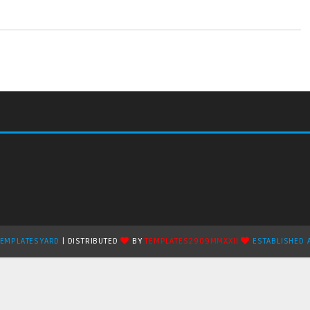
TEMPLATESYARD
| DISTRIBUTED
BY
TEMPLATES2909MMXXII
ESTABLISHED 