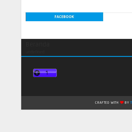
FACEBOOK
Beranda
undefined
CRAFTED WITH
BY