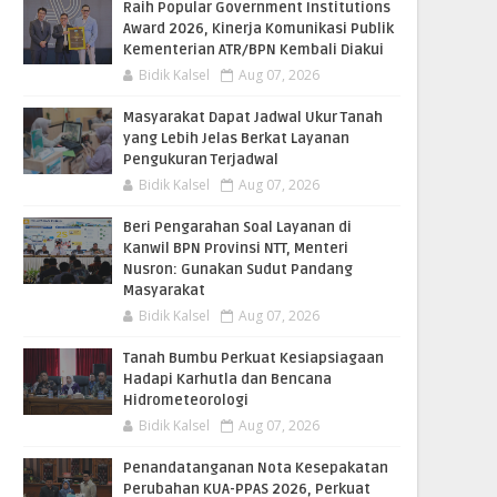
Raih Popular Government Institutions
Award 2026, Kinerja Komunikasi Publik
Kementerian ATR/BPN Kembali Diakui
Bidik Kalsel
Aug 07, 2026
Masyarakat Dapat Jadwal Ukur Tanah
yang Lebih Jelas Berkat Layanan
Pengukuran Terjadwal
Bidik Kalsel
Aug 07, 2026
Beri Pengarahan Soal Layanan di
Kanwil BPN Provinsi NTT, Menteri
Nusron: Gunakan Sudut Pandang
Masyarakat
Bidik Kalsel
Aug 07, 2026
Tanah Bumbu Perkuat Kesiapsiagaan
Hadapi Karhutla dan Bencana
Hidrometeorologi
Bidik Kalsel
Aug 07, 2026
Penandatanganan Nota Kesepakatan
Perubahan KUA-PPAS 2026, Perkuat