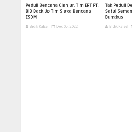
Peduli Bencana Cianjur, Tim ERT PT.
Tak Peduli D
BIB Back Up Tim Siaga Bencana
Satui Seman
ESDM
Bungkus
Bidik Kalsel
Dec 05, 2022
Bidik Kalsel