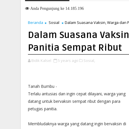
Penandatanganan Nota Kesepakatan Perubahan KUA-PPAS 2026, Pe
Anda
Pengunjung ke 14.185.196
Beranda
Sosial
Dalam Suasana Vaksin, Warga dan P
Dalam Suasana Vaksin
Panitia Sempat Ribut
Bidik Kalsel
5 years ago
Sosial,
Tanah Bumbu -
Terlalu antusias dan ingin cepat dilayani, warga yang
datang untuk bervaksin sempat ribut dengan para
petugas panitia.
Membludaknya warga yang datang ingin bervaksin di