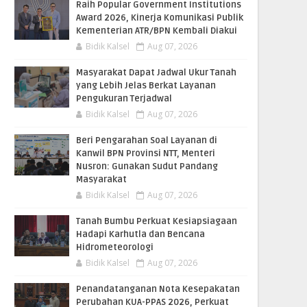
Raih Popular Government Institutions
Award 2026, Kinerja Komunikasi Publik
Kementerian ATR/BPN Kembali Diakui
Bidik Kalsel
Aug 07, 2026
Masyarakat Dapat Jadwal Ukur Tanah
yang Lebih Jelas Berkat Layanan
Pengukuran Terjadwal
Bidik Kalsel
Aug 07, 2026
Beri Pengarahan Soal Layanan di
Kanwil BPN Provinsi NTT, Menteri
Nusron: Gunakan Sudut Pandang
Masyarakat
Bidik Kalsel
Aug 07, 2026
Tanah Bumbu Perkuat Kesiapsiagaan
Hadapi Karhutla dan Bencana
Hidrometeorologi
Bidik Kalsel
Aug 07, 2026
Penandatanganan Nota Kesepakatan
Perubahan KUA-PPAS 2026, Perkuat