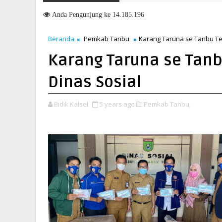
Penandatanganan Nota Kesepakatan Perubahan KUA-PPAS 20
GT 26
Anda
Pengunjung ke 14.185.196
Beranda
Pemkab Tanbu
Karang Taruna se Tanbu Te
Karang Taruna se Tanb
Dinas Sosial
Bidik Kalsel
5 years ago
Pemkab Tanbu,