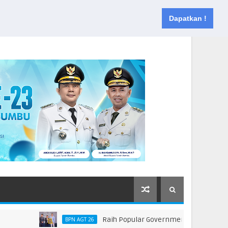
Muka
Tentang
Kontak
Dapatkan !
Raih Popular Government Institutions Award
BPN AGT 26