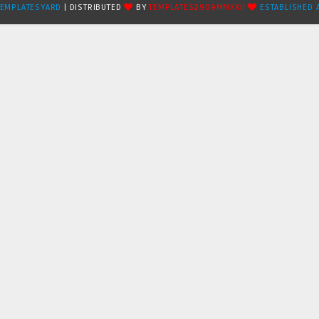
TEMPLATESYARD
| DISTRIBUTED
BY
TEMPLATES2909MMXXII
ESTABLISHED 