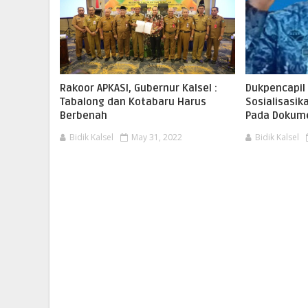
Rakoor APKASI, Gubernur Kalsel :
Dukpencapil
Tabalong dan Kotabaru Harus
Sosialisasi
Berbenah
Pada Dokum
Bidik Kalsel
May 31, 2022
Bidik Kalsel