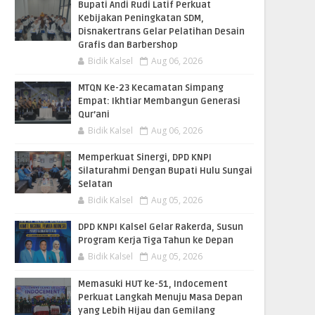
Bupati Andi Rudi Latif Perkuat
Kebijakan Peningkatan SDM,
Disnakertrans Gelar Pelatihan Desain
Grafis dan Barbershop
Bidik Kalsel
Aug 06, 2026
MTQN Ke-23 Kecamatan Simpang
Empat: Ikhtiar Membangun Generasi
Qur’ani
Bidik Kalsel
Aug 06, 2026
Memperkuat Sinergi, DPD KNPI
Silaturahmi Dengan Bupati Hulu Sungai
Selatan
Bidik Kalsel
Aug 05, 2026
DPD KNPI Kalsel Gelar Rakerda, Susun
Program Kerja Tiga Tahun ke Depan
Bidik Kalsel
Aug 05, 2026
Memasuki HUT ke-51, Indocement
Perkuat Langkah Menuju Masa Depan
yang Lebih Hijau dan Gemilang