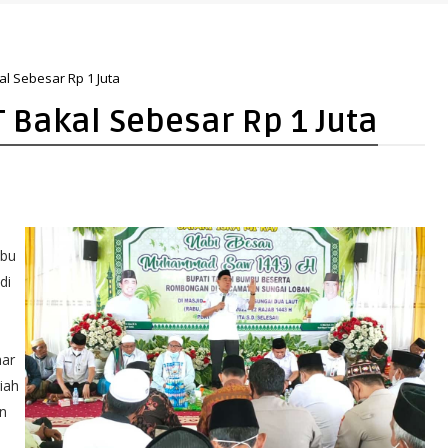
al Sebesar Rp 1 Juta
 Bakal Sebesar Rp 1 Juta
ibu
di
har
iah
n