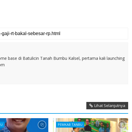
home base di Batulicin Tanah Bumbu Kalsel, pertama kali launching
com
Lihat Selanjutnya
BU
PEMKAB TANBU