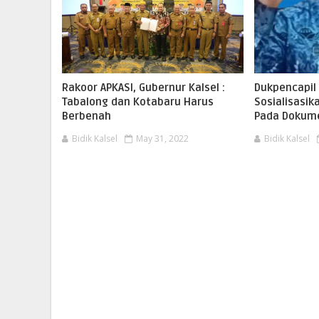
Rakoor APKASI, Gubernur Kalsel :
Dukpencapil
Tabalong dan Kotabaru Harus
Sosialisasi
Berbenah
Pada Dokum
Bidik Kalsel
May 31, 2022
Bidik Kalsel