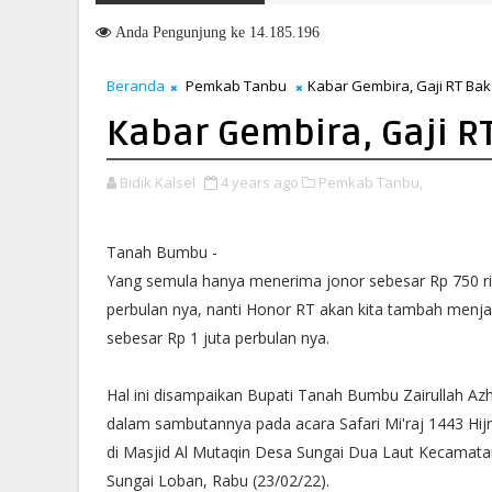
Anda
Pengunjung ke 14.185.196
Beranda
Pemkab Tanbu
Kabar Gembira, Gaji RT Bak
Kabar Gembira, Gaji RT
Bidik Kalsel
4 years ago
Pemkab Tanbu,
Tanah Bumbu -
Yang semula hanya menerima jonor sebesar Rp 750 r
perbulan nya, nanti Honor RT akan kita tambah menja
sebesar Rp 1 juta perbulan nya.
Hal ini disampaikan Bupati Tanah Bumbu Zairullah Az
dalam sambutannya pada acara Safari Mi'raj 1443 Hijr
di Masjid Al Mutaqin Desa Sungai Dua Laut Kecamata
Sungai Loban, Rabu (23/02/22).