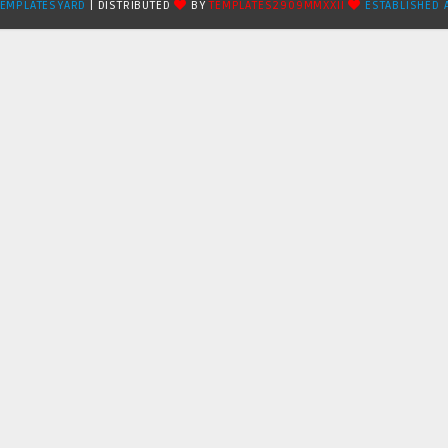
TEMPLATESYARD
| DISTRIBUTED
BY
TEMPLATES2909MMXXII
ESTABLISHED 