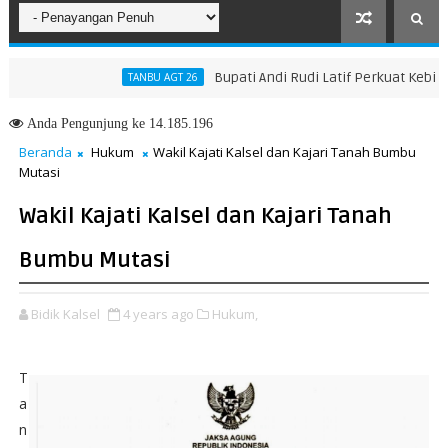
Bupati Andi Rudi Latif Perkuat Kebijakan
TANBU AGT 26
ngkah Menuju Masa Depan yang Lebih Hijau dan Gemilang
Anda
Pengunjung ke 14.185.196
Beranda
Hukum
Wakil Kajati Kalsel dan Kajari Tanah Bumbu
Mutasi
Wakil Kajati Kalsel dan Kajari Tanah
Bumbu Mutasi
Bidik Kalsel
4 years ago
Hukum,
T
a
n