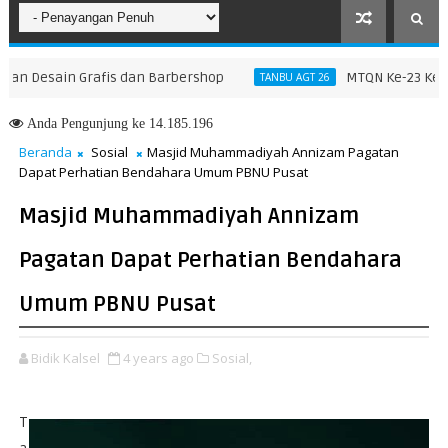
Desain Grafis dan Barbershop
MTQN Ke-23 Kecamata
TANBU AGT 26
Anda
Pengunjung ke 14.185.196
Beranda
Sosial
Masjid Muhammadiyah Annizam Pagatan
Dapat Perhatian Bendahara Umum PBNU Pusat
Masjid Muhammadiyah Annizam
Pagatan Dapat Perhatian Bendahara
Umum PBNU Pusat
Bidik Kalsel
4 years ago
Sosial,
T
a