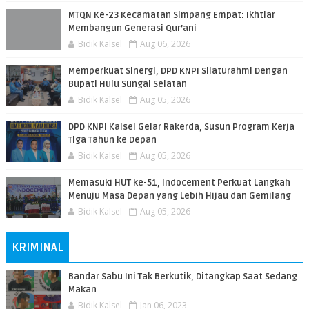
MTQN Ke-23 Kecamatan Simpang Empat: Ikhtiar
Membangun Generasi Qur’ani
Bidik Kalsel
Aug 06, 2026
Memperkuat Sinergi, DPD KNPI Silaturahmi Dengan
Bupati Hulu Sungai Selatan
Bidik Kalsel
Aug 05, 2026
DPD KNPI Kalsel Gelar Rakerda, Susun Program Kerja
Tiga Tahun ke Depan
Bidik Kalsel
Aug 05, 2026
Memasuki HUT ke-51, Indocement Perkuat Langkah
Menuju Masa Depan yang Lebih Hijau dan Gemilang
Bidik Kalsel
Aug 05, 2026
KRIMINAL
Bandar Sabu Ini Tak Berkutik, Ditangkap Saat Sedang
Makan
Bidik Kalsel
Jan 06, 2023