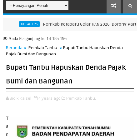
Pemkab Kotabaru Gelar HAN 2026, Dorong Partisipasi d
KTB AGT 26
Anda
Pengunjung ke 14.185.196
Beranda
Pemkab Tanbu
Bupati Tanbu Hapuskan Denda
Pajak Bumi dan Bangunan
Bupati Tanbu Hapuskan Denda Pajak
Bumi dan Bangunan
Bidik Kalsel
4 years ago
Pemkab Tanbu,
T
a
n