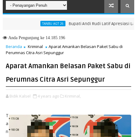
Bupati Andi Rudi Latif Apresiasi Launchi
TANBU AGT 26
rtisipasi dan Kreativitas Anak
Anda
Pengunjung ke 14.185.196
Beranda
Kriminal
Aparat Amankan Belasan Paket Sabu di
Perumnas Citra Asri Sepunggur
Aparat Amankan Belasan Paket Sabu di
Perumnas Citra Asri Sepunggur
Bidik Kalsel
4 years ago
Kriminal,
T
a
n