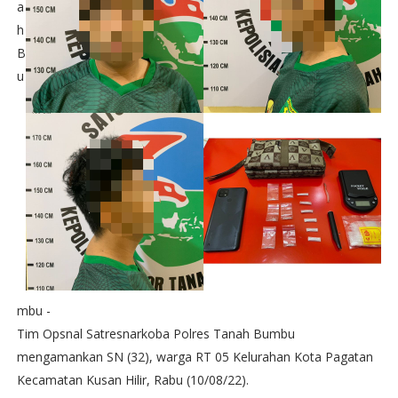
a
h
B
u
mbu -
Tim Opsnal Satresnarkoba Polres Tanah Bumbu
mengamankan SN (32), warga RT 05 Kelurahan Kota Pagatan
Kecamatan Kusan Hilir, Rabu (10/08/22).