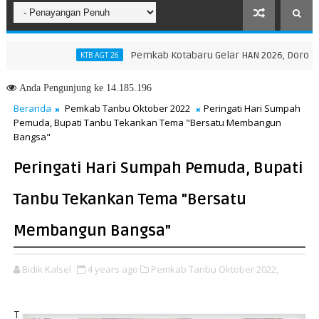
Pemkab Kotabaru Gelar HAN 2026, Dorong Partis
KTB AGT 26
Anda
Pengunjung ke 14.185.196
Beranda
Pemkab Tanbu Oktober 2022
Peringati Hari Sumpah
Pemuda, Bupati Tanbu Tekankan Tema "Bersatu Membangun
Bangsa"
Peringati Hari Sumpah Pemuda, Bupati
Tanbu Tekankan Tema "Bersatu
Membangun Bangsa"
Bidik Kalsel
4 years ago
Pemkab Tanbu Oktober 2022,
T