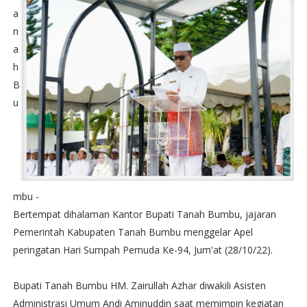
a
n
a
h
B
u
mbu -
Bertempat dihalaman Kantor Bupati Tanah Bumbu, jajaran
Pemerintah Kabupaten Tanah Bumbu menggelar Apel
peringatan Hari Sumpah Pemuda Ke-94, Jum'at (28/10/22).
Bupati Tanah Bumbu HM. Zairullah Azhar diwakili Asisten
Administrasi Umum Andi Aminuddin saat memimpin kegiatan