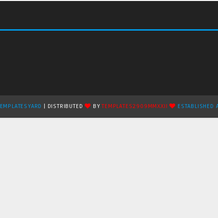
TEMPLATESYARD
| DISTRIBUTED
BY
TEMPLATES2909MMXXII
ESTABLISHED 