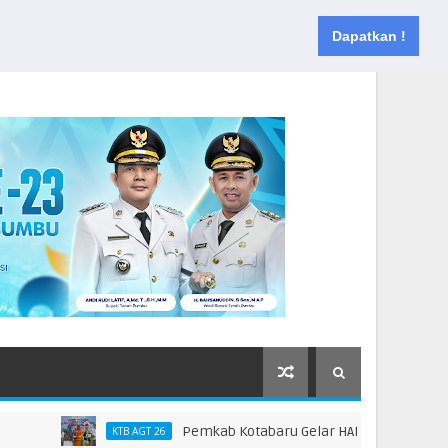
Muka
Tentang
Kontak
Dapatkan !
Pemkab Kotabaru Gelar HAN 2026, Dorong Partisi
KTB AGT 26