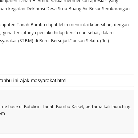
Kabupaten Tanah H. Ambo Sakka memberikan apresiasi yang
anaan kegiatan Deklarasi Desa Stop Buang Air Besar Sembarangan
Kabupaten Tanah Bumbu dapat lebih mencintai kebersihan, dengan
guna terciptanya perilaku hidup bersih dan sehat, dalam
yarakat (STBM) di Bumi Bersujud,” pesan Sekda. (Rel)
home base di Batulicin Tanah Bumbu Kalsel, pertama kali launching
com