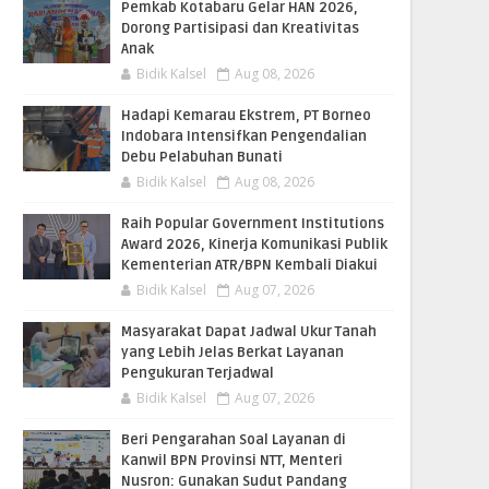
Pemkab Kotabaru Gelar HAN 2026,
Dorong Partisipasi dan Kreativitas
Anak
Bidik Kalsel
Aug 08, 2026
​Hadapi Kemarau Ekstrem, PT Borneo
Indobara Intensifkan Pengendalian
Debu Pelabuhan Bunati
Bidik Kalsel
Aug 08, 2026
Raih Popular Government Institutions
Award 2026, Kinerja Komunikasi Publik
Kementerian ATR/BPN Kembali Diakui
Bidik Kalsel
Aug 07, 2026
Masyarakat Dapat Jadwal Ukur Tanah
yang Lebih Jelas Berkat Layanan
Pengukuran Terjadwal
Bidik Kalsel
Aug 07, 2026
Beri Pengarahan Soal Layanan di
Kanwil BPN Provinsi NTT, Menteri
Nusron: Gunakan Sudut Pandang