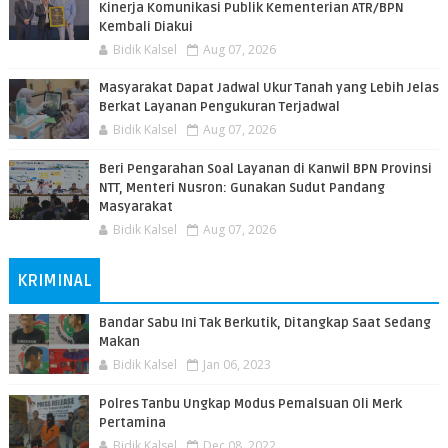
Kinerja Komunikasi Publik Kementerian ATR/BPN
Kembali Diakui
Bidik Kalsel
Aug 07, 2026
Masyarakat Dapat Jadwal Ukur Tanah yang Lebih Jelas
Berkat Layanan Pengukuran Terjadwal
Bidik Kalsel
Aug 07, 2026
Beri Pengarahan Soal Layanan di Kanwil BPN Provinsi
NTT, Menteri Nusron: Gunakan Sudut Pandang
Masyarakat
Bidik Kalsel
Aug 07, 2026
KRIMINAL
Bandar Sabu Ini Tak Berkutik, Ditangkap Saat Sedang
Makan
Bidik Kalsel
Jan 06, 2023
Polres Tanbu Ungkap Modus Pemalsuan Oli Merk
Pertamina
Bidik Kalsel
Dec 08, 2022