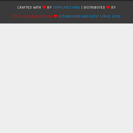
CRAFTED WITH
BY
TEMPLATESYARD
| DISTRIBUTED
BY
TEMPLATES2909MMXXII
ESTABLISHED AND EXIST SINCE 2013