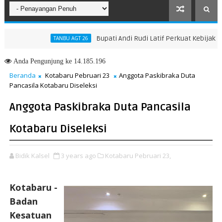
Bupati Andi Rudi Latif Perkuat Kebijakan Pen
TANBU AGT 26
h Menuju Masa Depan yang Lebih Hijau dan Gemilang
Anda
Pengunjung ke 14.185.196
Beranda
Kotabaru Pebruari 23
Anggota Paskibraka Duta
Pancasila Kotabaru Diseleksi
Anggota Paskibraka Duta Pancasila
Kotabaru Diseleksi
Bidik Kalsel
3 years ago
Kotabaru Pebruari 23,
Kotabaru -
Badan
Kesatuan