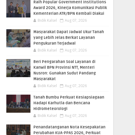
Raih Popular Government Institutions
Award 2026, Kinerja Komunikasi Publik
Kementerian ATR/BPN Kembali Diakui
Bidik Kalsel
Aug 07, 2026
Masyarakat Dapat Jadwal Ukur Tanah
yang Lebih Jelas Berkat Layanan
Pengukuran Terjadwal
Bidik Kalsel
Aug 07, 2026
Beri Pengarahan Soal Layanan di
Kanwil BPN Provinsi NTT, Menteri
Nusron: Gunakan Sudut Pandang
Masyarakat
Bidik Kalsel
Aug 07, 2026
Tanah Bumbu Perkuat Kesiapsiagaan
Hadapi Karhutla dan Bencana
Hidrometeorologi
Bidik Kalsel
Aug 07, 2026
Penandatanganan Nota Kesepakatan
Perubahan KUA-PPAS 2026, Perkuat