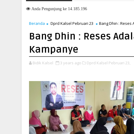
Penandatanganan Nota Kesepakatan Perubahan KUA-PPAS 2026,
6
Anda
Pengunjung ke 14.185.196
Beranda
Dprd Kalsel Pebruari 23
Bang Dhin : Reses
Bang Dhin : Reses Adal
Kampanye
Bidik Kalsel
3 years ago
Dprd Kalsel Pebruari 23,