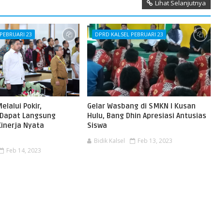
Lihat Selanjutnya
PEBRUARI 23
DPRD KALSEL PEBRUARI 23
elalui Pokir,
Gelar Wasbang di SMKN I Kusan
 Dapat Langsung
Hulu, Bang Dhin Apresiasi Antusias
inerja Nyata
Siswa
Bidik Kalsel
Feb 13, 2023
Feb 14, 2023