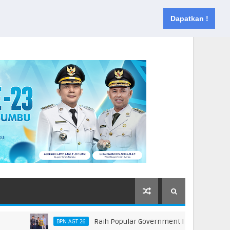
Muka
Tentang
Kontak
Dapatkan !
Raih Popular Government Institutions Award 20
BPN AGT 26