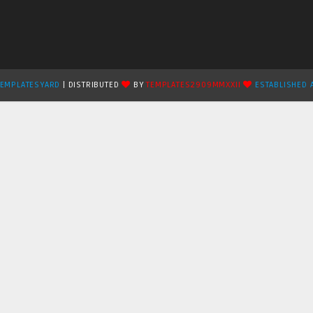
TEMPLATESYARD
| DISTRIBUTED
BY
TEMPLATES2909MMXXII
ESTABLISHED 