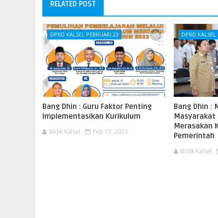
RELATED POST
DPRD KALSEL PEBRUARI 23
DPRD KALSEL 
Bang Dhin : Guru Faktor Penting
Bang Dhin : M
Implementasikan Kurikulum
Masyarakat
Merasakan K
Bidik Kalsel
Feb 17, 2023
Pemerintah
Bidik Kalsel