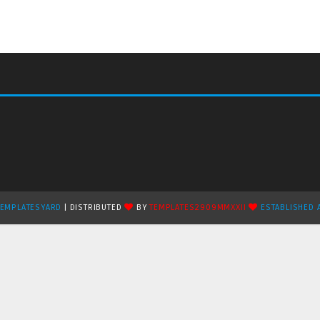
TEMPLATESYARD
| DISTRIBUTED
BY
TEMPLATES2909MMXXII
ESTABLISHED 