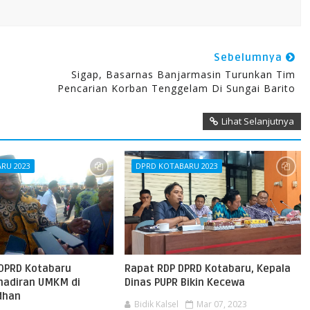
Sebelumnya
Sigap, Basarnas Banjarmasin Turunkan Tim
Pencarian Korban Tenggelam Di Sungai Barito
Lihat Selanjutnya
RU 2023
DPRD KOTABARU 2023
 DPRD Kotabaru
Rapat RDP DPRD Kotabaru, Kepala
ehadiran UMKM di
Dinas PUPR Bikin Kecewa
dhan
Bidik Kalsel
Mar 07, 2023