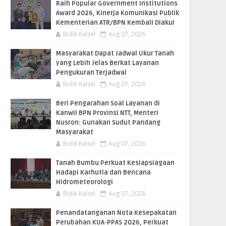
Raih Popular Government Institutions
Award 2026, Kinerja Komunikasi Publik
Kementerian ATR/BPN Kembali Diakui
Bidik Kalsel
Aug 07, 2026
Masyarakat Dapat Jadwal Ukur Tanah
yang Lebih Jelas Berkat Layanan
Pengukuran Terjadwal
Bidik Kalsel
Aug 07, 2026
Beri Pengarahan Soal Layanan di
Kanwil BPN Provinsi NTT, Menteri
Nusron: Gunakan Sudut Pandang
Masyarakat
Bidik Kalsel
Aug 07, 2026
Tanah Bumbu Perkuat Kesiapsiagaan
Hadapi Karhutla dan Bencana
Hidrometeorologi
Bidik Kalsel
Aug 07, 2026
Penandatanganan Nota Kesepakatan
Perubahan KUA-PPAS 2026, Perkuat