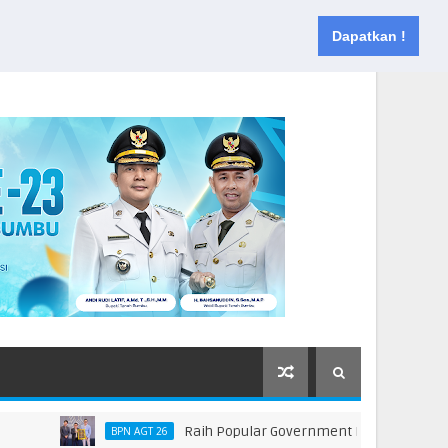
Muka
Tentang
Kontak
Dapatkan !
Raih Popular Government Institutions Award 2
BPN AGT 26