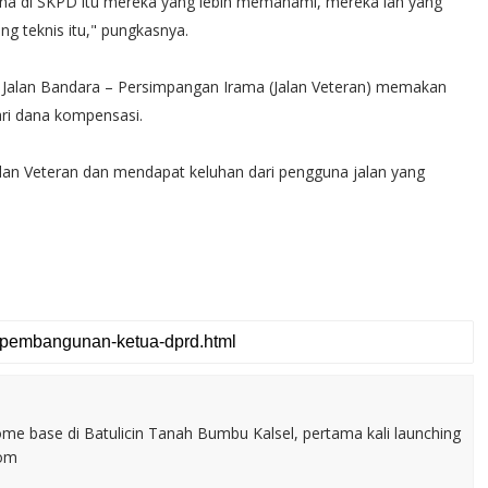
rena di SKPD itu mereka yang lebih memahami, mereka lah yang
g teknis itu," pungkasnya.
 Jalan Bandara – Persimpangan Irama (Jalan Veteran) memakan
ari dana kompensasi.
alan Veteran dan mendapat keluhan dari pengguna jalan yang
home base di Batulicin Tanah Bumbu Kalsel, pertama kali launching
com