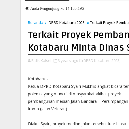
Penandatanganan Nota Kesepakatan Perubahan KUA-PPAS 2026, 
Anda
Pengunjung ke 14.185.196
Beranda
DPRD Kotabaru 2023
Terkait Proyek Pemba
Terkait Proyek Pemba
Kotabaru Minta Dinas 
Bidik Kalsel
3 years ago
DPRD Kotabaru 2023,
Kotabaru -
Ketua DPRD Kotabaru Syairi Mukhlis angkat bicara ter
polemik yang muncul di masyarakat akibat proyek
pembangunan median Jalan Bandara – Persimpangan
Irama (Jalan Veteran).
Diakui Syairi, proyek median jalan tersebut luar biasa