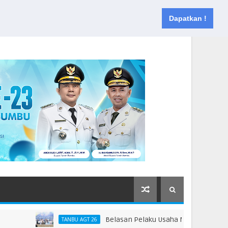
Muka
Tentang
Kontak
Dapatkan !
Belasan Pelaku Usaha Mikro Terima Sertifika
TANBU AGT 26