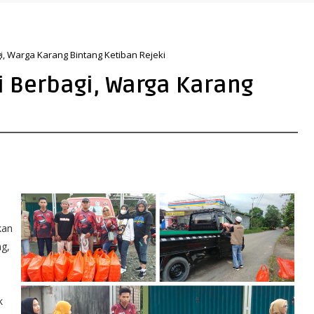
ikasi Publik Kementerian ATR/BPN Kembali Diakui
 Warga Karang Bintang Ketiban Rejeki
 Berbagi, Warga Karang
i
kan
g,
k