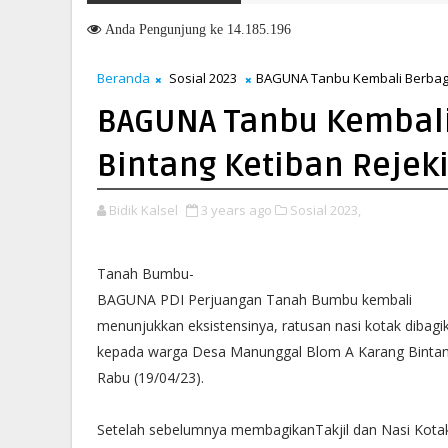
Raih Popular Government Institutions Award 2026, Kinerja Komun
6
Anda
Pengunjung ke 14.185.196
Beranda
Sosial 2023
BAGUNA Tanbu Kembali Berbagi,
BAGUNA Tanbu Kembali
Bintang Ketiban Rejek
Bidik Kalsel
3 years ago
Sosial 2023,
Tanah Bumbu-
BAGUNA PDI Perjuangan Tanah Bumbu kembali
menunjukkan eksistensinya, ratusan nasi kotak dibagi
kepada warga Desa Manunggal Blom A Karang Bintan
Rabu (19/04/23).
Setelah sebelumnya membagikanTakjil dan Nasi Kota