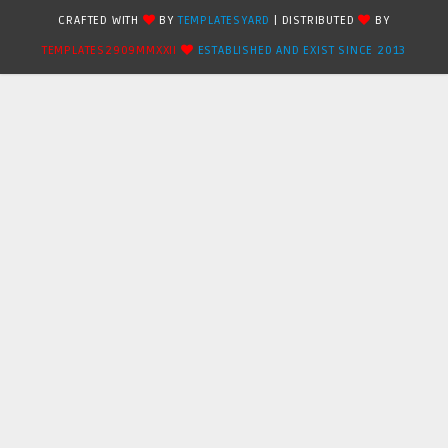
CRAFTED WITH
BY
TEMPLATESYARD
| DISTRIBUTED
BY
TEMPLATES2909MMXXII
ESTABLISHED AND EXIST SINCE 2013