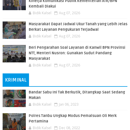
Kinerja Komunikasi Publik Kementerian ATR/BPN
Kembali Diakui
Bidik Kalsel
Aug 07, 2026
Masyarakat Dapat Jadwal Ukur Tanah yang Lebih Jelas
Berkat Layanan Pengukuran Terjadwal
Bidik Kalsel
Aug 07, 2026
Beri Pengarahan Soal Layanan di Kanwil BPN Provinsi
NTT, Menteri Nusron: Gunakan Sudut Pandang
Masyarakat
Bidik Kalsel
Aug 07, 2026
KRIMINAL
Bandar Sabu Ini Tak Berkutik, Ditangkap Saat Sedang
Makan
Bidik Kalsel
Jan 06, 2023
Polres Tanbu Ungkap Modus Pemalsuan Oli Merk
Pertamina
Bidik Kalsel
Dec 08, 2022