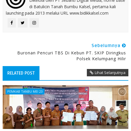
Dikelola oleh PT Sebanti Digital Media, home base
di Batulicin Tanah Bumbu Kalsel, pertama kali
launching pada 2013 melalui URL www.bidikkalsel.com
Sebelumnya
Buronan Pencuri TBS Di Kebun PT. SKIP Diringkus
Polsek Kelumpang Hilir
Lihat Selanjutnya
RELATED POST
PEMKAB TANBU MEI 23