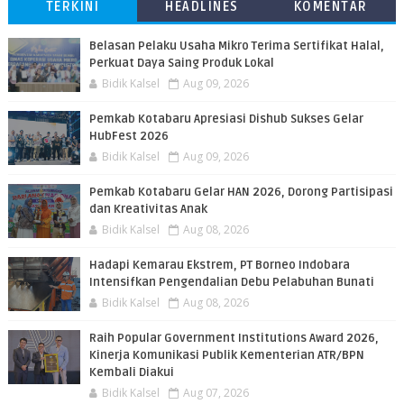
TERKINI
HEADLINES
KOMENTAR
Belasan Pelaku Usaha Mikro Terima Sertifikat Halal,
Perkuat Daya Saing Produk Lokal
Bidik Kalsel
Aug 09, 2026
Pemkab Kotabaru Apresiasi Dishub Sukses Gelar
HubFest 2026
Bidik Kalsel
Aug 09, 2026
Pemkab Kotabaru Gelar HAN 2026, Dorong Partisipasi
dan Kreativitas Anak
Bidik Kalsel
Aug 08, 2026
​Hadapi Kemarau Ekstrem, PT Borneo Indobara
Intensifkan Pengendalian Debu Pelabuhan Bunati
Bidik Kalsel
Aug 08, 2026
Raih Popular Government Institutions Award 2026,
Kinerja Komunikasi Publik Kementerian ATR/BPN
Kembali Diakui
Bidik Kalsel
Aug 07, 2026