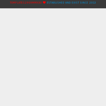
TEMPLATES2909MMXXII
ESTABLISHED AND EXIST SINCE 2013