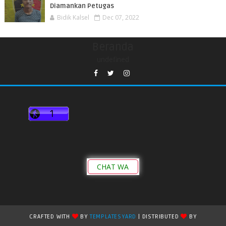
Diamankan Petugas
Bidik Kalsel
Dec 07, 2022
Beranda
undefined
CHAT WA
CRAFTED WITH
BY
TEMPLATESYARD
| DISTRIBUTED
BY