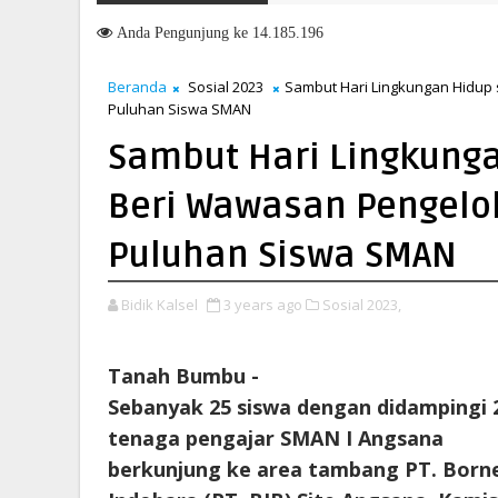
i Kemarau Ekstrem, PT Borneo Indobara Intensifkan Pengendalian D
Anda
Pengunjung ke 14.185.196
Beranda
Sosial 2023
Sambut Hari Lingkungan Hidup 
Puluhan Siswa SMAN
Sambut Hari Lingkungan
Beri Wawasan Pengelo
Puluhan Siswa SMAN
Bidik Kalsel
3 years ago
Sosial 2023,
Tanah Bumbu -
Sebanyak 25 siswa dengan didampingi 
tenaga pengajar SMAN I Angsana
berkunjung ke area tambang PT. Born