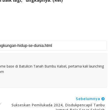
baik lagi," ungkapnya. (Rel)
home base di Batulicin Tanah Bumbu Kalsel, pertama kali launching
com
Sebelumnya
T
Sukseskan Pemilukada 2024, Disdukpencapil Tanbu
Jemput Bola Sasar Sekolah