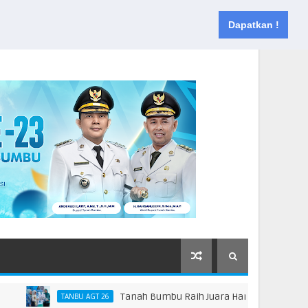
Muka
Tentang
Kontak
Dapatkan !
Tanah Bumbu Raih Juara Harapan 2 Lomba Masak S
TANBU AGT 26