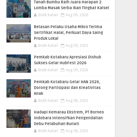
Tanah Bumbu Raih Juara Harapan 2
Lomba Masak Serba Ikan Tingkat Kalsel
Bidik Kalsel
Aug 09, 2026
Belasan Pelaku Usaha Mikro Terima
Sertifikat Halal, Perkuat Daya Saing
Produk Lokal
Bidik Kalsel
Aug 09, 2026
Pemkab Kotabaru Apresiasi Dishub
Sukses Gelar HubFest 2026
Bidik Kalsel
Aug 09, 2026
Pemkab Kotabaru Gelar HAN 2026,
Dorong Partisipasi dan Kreativitas
Anak
Bidik Kalsel
Aug 08, 2026
​Hadapi Kemarau Ekstrem, PT Borneo
Indobara Intensifkan Pengendalian
Debu Pelabuhan Bunati
Bidik Kalsel
Aug 08, 2026