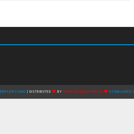
TEMPLATESYARD
| DISTRIBUTED
BY
TEMPLATES2909MMXXII
ESTABLISHED 