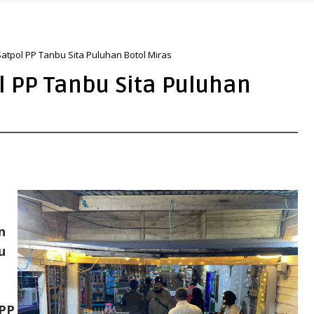
g Masyarakat
atpol PP Tanbu Sita Puluhan Botol Miras
l PP Tanbu Sita Puluhan
n
u
 PP