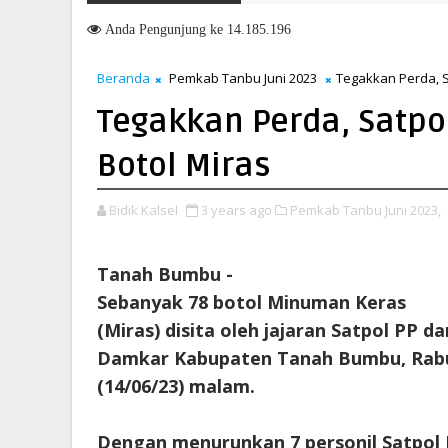
 di Kanwil BPN Provinsi NTT, Menteri Nusron: Gunakan Sudut Pandan
Anda
Pengunjung ke 14.185.196
Beranda
Pemkab Tanbu Juni 2023
Tegakkan Perda, S
Tegakkan Perda, Satpo
Botol Miras
Bidik Kalsel
3 years ago
Pemkab Tanbu Juni 2023,
Tanah Bumbu -
Sebanyak 78 botol Minuman Keras
(Miras) disita oleh jajaran Satpol PP da
Damkar Kabupaten Tanah Bumbu, Rab
(14/06/23) malam.
Dengan menurunkan 7 personil Satpol