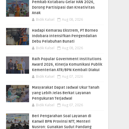
Pemkab Kotabaru Gelar HAN 2026,
Dorong Partisipasi dan Kreativitas
Anak
Bidik Kalsel
Aug 08, 2026
​Hadapi Kemarau Ekstrem, PT Borneo
Indobara Intensifkan Pengendalian
Debu Pelabuhan Bunati
Bidik Kalsel
Aug 08, 2026
Raih Popular Government Institutions
Award 2026, Kinerja Komunikasi Publik
Kementerian ATR/BPN Kembali Diakui
Bidik Kalsel
Aug 07, 2026
Masyarakat Dapat Jadwal Ukur Tanah
yang Lebih Jelas Berkat Layanan
Pengukuran Terjadwal
Bidik Kalsel
Aug 07, 2026
Beri Pengarahan Soal Layanan di
Kanwil BPN Provinsi NTT, Menteri
Nusron: Gunakan Sudut Pandang