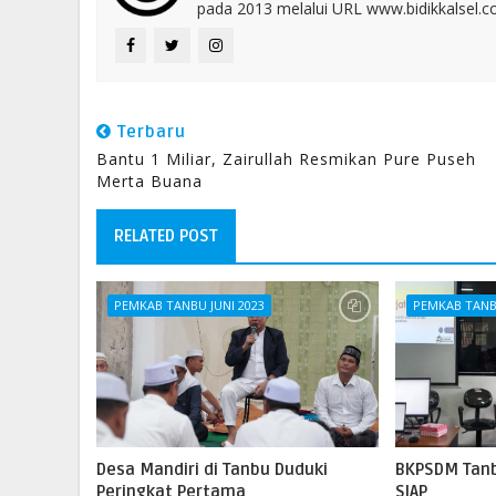
pada 2013 melalui URL www.bidikkalsel.
Terbaru
Bantu 1 Miliar, Zairullah Resmikan Pure Puseh
Merta Buana
RELATED POST
PEMKAB TANBU JUNI 2023
PEMKAB TANBU
Desa Mandiri di Tanbu Duduki
BKPSDM Tanb
Peringkat Pertama
SIAP