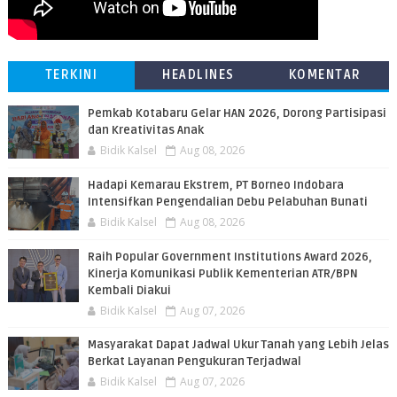
TERKINI
HEADLINES
KOMENTAR
Pemkab Kotabaru Gelar HAN 2026, Dorong Partisipasi
dan Kreativitas Anak
Bidik Kalsel
Aug 08, 2026
​Hadapi Kemarau Ekstrem, PT Borneo Indobara
Intensifkan Pengendalian Debu Pelabuhan Bunati
Bidik Kalsel
Aug 08, 2026
Raih Popular Government Institutions Award 2026,
Kinerja Komunikasi Publik Kementerian ATR/BPN
Kembali Diakui
Bidik Kalsel
Aug 07, 2026
Masyarakat Dapat Jadwal Ukur Tanah yang Lebih Jelas
Berkat Layanan Pengukuran Terjadwal
Bidik Kalsel
Aug 07, 2026