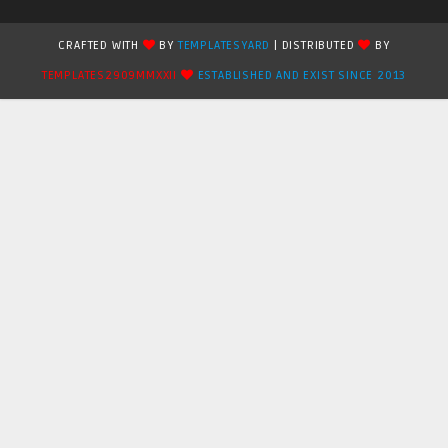
CRAFTED WITH
BY
TEMPLATESYARD
| DISTRIBUTED
BY
TEMPLATES2909MMXXII
ESTABLISHED AND EXIST SINCE 2013