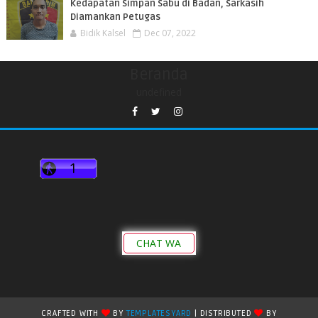
Kedapatan Simpan Sabu di Badan, Sarkasih
Diamankan Petugas
Bidik Kalsel
Dec 07, 2022
Beranda
undefined
CHAT WA
CRAFTED WITH
BY
TEMPLATESYARD
| DISTRIBUTED
BY