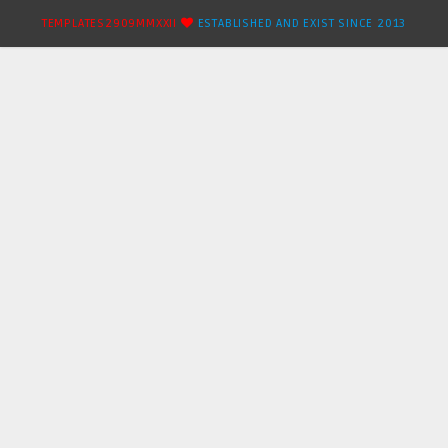
TEMPLATES2909MMXXII
ESTABLISHED AND EXIST SINCE 2013