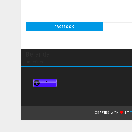
FACEBOOK
Beranda
undefined
CRAFTED WITH
BY