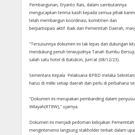
Pembangunan, Eryanto Rais, dalam sambutannya
mengucapkan terima kasih kepada semua pihak kare
telah membangun koordinasi, komitmen dan
berpartisipasi aktif. Baik dari Pemerintah Daerah, ma
“Tersusunnya dokumen ini tak lepas dari dukungan ki
mendukung penuh terwujudnya Tanah Bumbu Bersujud 
salah satu hotel di Batulicin, Jum'at (08/12/23).
Sementara Kepala Pelaksana BPBD melalui Sekretar
harus di miliki setiap daerah dan perlu di perbaharui se
“Dokumen ini merupakan pembanding dalam penyus
Wilayah(RTRW),” ujarnya.
Dokumen ini menjadi pedoman kebijakan Pemerintah
mengintervensi langsung stakholder terkait dalam u