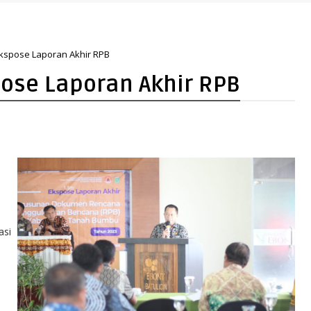
kuat Arah Pembangunan Tanah Bumbu
kspose Laporan Akhir RPB
ose Laporan Akhir RPB
h
asi