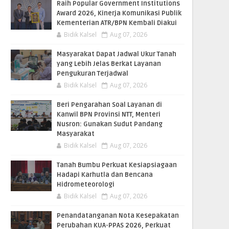
Raih Popular Government Institutions
Award 2026, Kinerja Komunikasi Publik
Kementerian ATR/BPN Kembali Diakui
Bidik Kalsel
Aug 07, 2026
Masyarakat Dapat Jadwal Ukur Tanah
yang Lebih Jelas Berkat Layanan
Pengukuran Terjadwal
Bidik Kalsel
Aug 07, 2026
Beri Pengarahan Soal Layanan di
Kanwil BPN Provinsi NTT, Menteri
Nusron: Gunakan Sudut Pandang
Masyarakat
Bidik Kalsel
Aug 07, 2026
Tanah Bumbu Perkuat Kesiapsiagaan
Hadapi Karhutla dan Bencana
Hidrometeorologi
Bidik Kalsel
Aug 07, 2026
Penandatanganan Nota Kesepakatan
Perubahan KUA-PPAS 2026, Perkuat