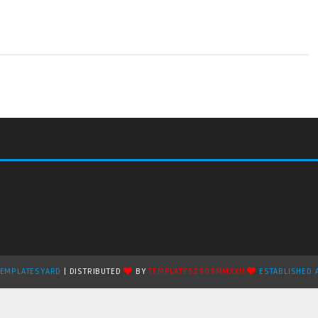
TEMPLATESYARD
| DISTRIBUTED
BY
TEMPLATES2909MMXXII
ESTABLISHED 