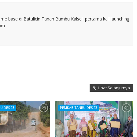
home base di Batulicin Tanah Bumbu Kalsel, pertama kali launching
com
Lihat Selanjutnya
U DES 23
PEMKAB TANBU DES 23