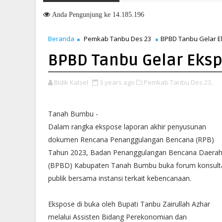
enandatanganan Nota Kesepakatan Perubahan KUA-PPAS 2026, Per
Anda
Pengunjung ke 14.185.196
Beranda
Pemkab Tanbu Des 23
BPBD Tanbu Gelar E
BPBD Tanbu Gelar Eksp
Bidik Kalsel
3 years ago
Pemkab Tanbu Des 23,
Tanah Bumbu -
Dalam rangka ekspose laporan akhir penyusunan
dokumen Rencana Penanggulangan Bencana (RPB)
Tahun 2023, Badan Penanggulangan Bencana Daera
(BPBD) Kabupaten Tanah Bumbu buka forum konsult
publik bersama instansi terkait kebencanaan.
Ekspose di buka oleh Bupati Tanbu Zairullah Azhar
melalui Assisten Bidang Perekonomian dan