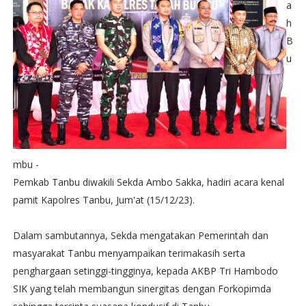
a
h
B
u
mbu -
Pemkab Tanbu diwakili Sekda Ambo Sakka, hadiri acara kenal
pamit Kapolres Tanbu, Jum'at (15/12/23).
Dalam sambutannya, Sekda mengatakan Pemerintah dan
masyarakat Tanbu menyampaikan terimakasih serta
penghargaan setinggi-tingginya, kepada AKBP Tri Hambodo
SIK yang telah membangun sinergitas dengan Forkopimda