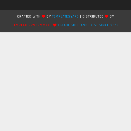
CRAFTED WITH
BY
TEMPLATESYARD
| DISTRIBUTED
BY
TEMPLATES2909MMXXII
ESTABLISHED AND EXIST SINCE 2013