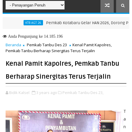
Pemkab Kotabaru Gelar HAN 2026, Dorong Partisipas
KTB AGT 26
Anda
Pengunjung ke 14.185.196
Beranda
Pemkab Tanbu Des 23
Kenal Pamit Kapolres,
Pemkab Tanbu Berharap Sinergitas Terus Terjalin
Kenal Pamit Kapolres, Pemkab Tanbu
Berharap Sinergitas Terus Terjalin
Bidik Kalsel
3 years ago
Pemkab Tanbu Des 23,
T
a
n