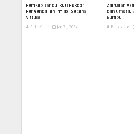
Pemkab Tanbu Ikuti Rakoor
Zairullah Az
Pengendalian Inflasi Secara
dan Umara, 
Virtual
Bumbu
Bidik Kalsel
Jan 31, 2024
Bidik Kalsel