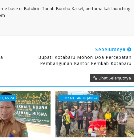
home base di Batulicin Tanah Bumbu Kalsel, pertama kali launching
com
Sebelumnya
ja
Bupati Kotabaru Mohon Doa Percepatan
Pembangunan Kantor Pemkab Kotabaru
Lihat Selanjutnya
U JAN 24
PEMKAB TANBU JAN 24