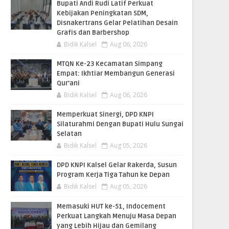
Bupati Andi Rudi Latif Perkuat
Kebijakan Peningkatan SDM,
Disnakertrans Gelar Pelatihan Desain
Grafis dan Barbershop
Bidik Kalsel
Aug 06, 2026
MTQN Ke-23 Kecamatan Simpang
Empat: Ikhtiar Membangun Generasi
Qur’ani
Bidik Kalsel
Aug 06, 2026
Memperkuat Sinergi, DPD KNPI
Silaturahmi Dengan Bupati Hulu Sungai
Selatan
Bidik Kalsel
Aug 05, 2026
DPD KNPI Kalsel Gelar Rakerda, Susun
Program Kerja Tiga Tahun ke Depan
Bidik Kalsel
Aug 05, 2026
Memasuki HUT ke-51, Indocement
Perkuat Langkah Menuju Masa Depan
yang Lebih Hijau dan Gemilang