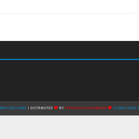
TEMPLATESYARD
| DISTRIBUTED
BY
TEMPLATES2909MMXXII
ESTABLISHED 