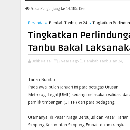
Memasuki HUT ke-51, Indocement Perkuat Langkah Menuju Masa De
Anda
Pengunjung ke 14.185.196
Beranda
Pemkab Tanbu Jan 24
Tingkatkan Perlind
Tingkatkan Perlindun
Tanbu Bakal Laksanak
Bidik Kalsel
3 years ago
Pemkab Tanbu Jan 24,
Tanah Bumbu -
Pada awal bulan Januari ini para petugas Urusan
Metrologi Legal (UML) sedang melakukan validasi dat
pemilik timbangan (UTTP) dari para pedagang.
Utamanya di Pasar Niaga Bersujud dan Pasar Harian
Simpang Kecamatan Simpang Empat dalam rangka