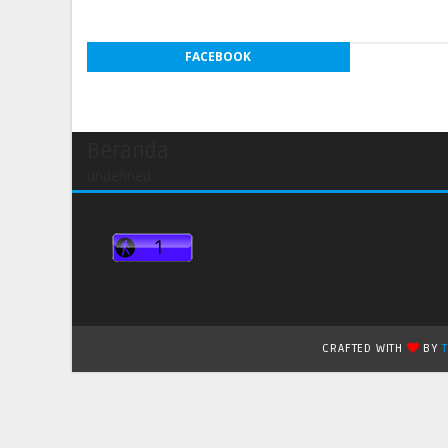
FACEBOOK
Beranda
undefined
CRAFTED WITH
BY