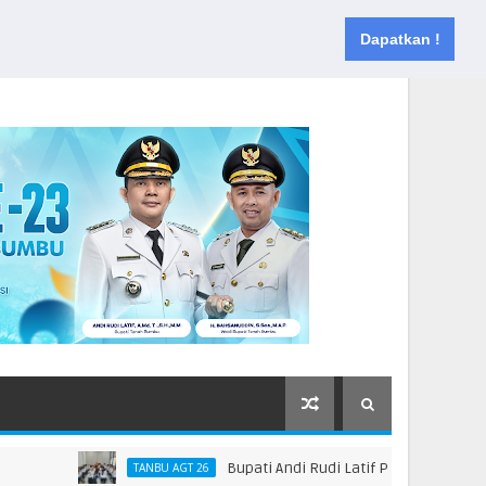
Muka
Tentang
Kontak
Dapatkan !
Bupati Andi Rudi Latif Perkuat Kebijakan P
TANBU AGT 26