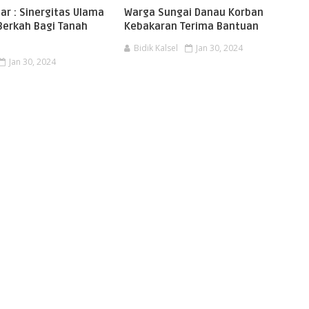
har : Sinergitas Ulama
Warga Sungai Danau Korban
Berkah Bagi Tanah
Kebakaran Terima Bantuan
Bidik Kalsel
Jan 30, 2024
Jan 30, 2024