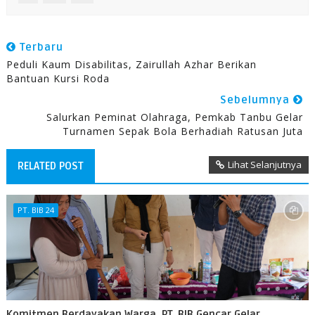
Terbaru
Peduli Kaum Disabilitas, Zairullah Azhar Berikan
Bantuan Kursi Roda
Sebelumnya
Salurkan Peminat Olahraga, Pemkab Tanbu Gelar
Turnamen Sepak Bola Berhadiah Ratusan Juta
Lihat Selanjutnya
RELATED POST
PT. BIB 24
Komitmen Berdayakan Warga, PT. BIB Gencar Gelar