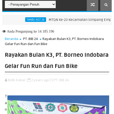
MTQN Ke-23 Kecamatan Simpang Empat: Ikhtiar
TANBU AGT 26
Anda
Pengunjung ke 14.185.196
Beranda
PT. BIB 24
Rayakan Bulan K3, PT. Borneo Indobara
Gelar Fun Run dan Fun Bike
Rayakan Bulan K3, PT. Borneo Indobara
Gelar Fun Run dan Fun Bike
Bidik Kalsel
2 years ago
PT. BIB 24,
T
a
n