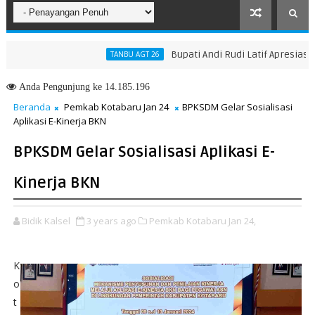
Bupati Andi Rudi Latif Apresiasi Laun
TANBU AGT 26
Anda
Pengunjung ke 14.185.196
Beranda
Pemkab Kotabaru Jan 24
BPKSDM Gelar Sosialisasi
Aplikasi E-Kinerja BKN
BPKSDM Gelar Sosialisasi Aplikasi E-
Kinerja BKN
Bidik Kalsel
3 years ago
Pemkab Kotabaru Jan 24,
K
o
t