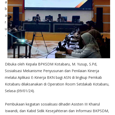
a
b
a
r
u
-
Dibuka oleh Kepala BPKSDM Kotabaru, M. Yusup, S.Pd,
Sosialisasi Mekanisme Penyusunan dan Penilaian Kinerja
melalui Aplikasi E-Kinerja BKN bagi ASN di lingkup Pemkab
Kotabaru dilaksanakan di Operation Room Setdakab Kotabaru,
Selasa (09/01/24).
Pembukaan kegiatan sosialisasi dihadiri Asisten III Khairul
Iswandi, dan Kabid Sidik Kesejahteran dan Informasi BKPSDM,