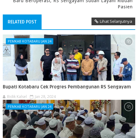
Baru Beroperasi, RS Sengayam Sudah Layani Ribuan
Pasien
Lihat Selanjutnya
RELATED POST
PEMKAB KOTABARU JAN 24
Bupati Kotabaru Cek Progres Pembangunan RS Sengayam
Bidik Kalsel
Jan 28, 2024
PEMKAB KOTABARU JAN 24