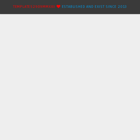
TEMPLATES2909MMXXII
ESTABLISHED AND EXIST SINCE 2013