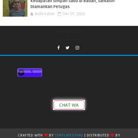
Kedapatan Simpan Sabu di Badan, Sarkasih
Diamankan Petugas
Bidik Kalsel
Dec 07, 2022
Beranda
undefined
CHAT WA
CRAFTED WITH
BY
TEMPLATESYARD
| DISTRIBUTED
BY