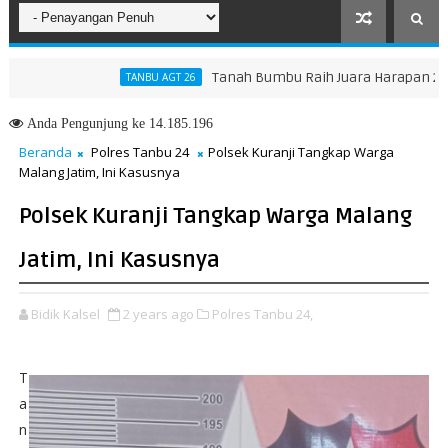
Tanah Bumbu Raih Juara Harapan 2 Lomba M
TANBU AGT 26
tensifkan Pengendalian Debu Pelabuhan Bunati
Anda
Pengunjung ke 14.185.196
Beranda
Polres Tanbu 24
Polsek Kuranji Tangkap Warga
Malang Jatim, Ini Kasusnya
Polsek Kuranji Tangkap Warga Malang
Jatim, Ini Kasusnya
Bidik Kalsel
2 years ago
Polres Tanbu 24,
T
a
n