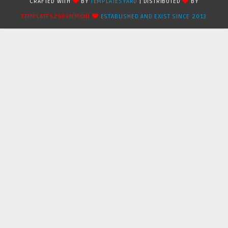
CRAFTED WITH
BY
TEMPLATESYARD
| DISTRIBUTED
BY
TEMPLATES2909MMXXII
ESTABLISHED AND EXIST SINCE 2013