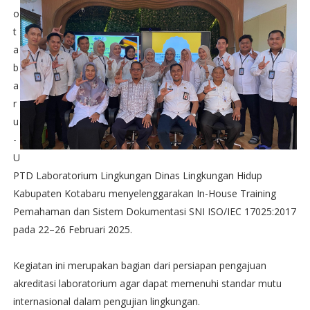
o
t
a
b
a
r
u
-
U
PTD Laboratorium Lingkungan Dinas Lingkungan Hidup
Kabupaten Kotabaru menyelenggarakan In-House Training
Pemahaman dan Sistem Dokumentasi SNI ISO/IEC 17025:2017
pada 22–26 Februari 2025.
Kegiatan ini merupakan bagian dari persiapan pengajuan
akreditasi laboratorium agar dapat memenuhi standar mutu
internasional dalam pengujian lingkungan.