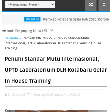
Pemkab Kotabaru Gelar HAN 2026, Dorong Partisip
KTB AGT 26
ovinsi NTT, Menteri Nusron: Gunakan Sudut Pandang Masyarakat
Anda
Pengunjung ke 14.185.196
Beranda
Pemkab Ktb Peb 25
Penuhi Standar Mutu
Internasional, UPTD Laboratorium DLH Kotabaru Gelar In House
Training
Penuhi Standar Mutu Internasional,
UPTD Laboratorium DLH Kotabaru Gelar
In House Training
Bidik Kalsel
1 year ago
Pemkab Ktb Peb 25,
K