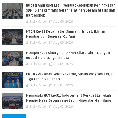
Bupati Andi Rudi Latif Perkuat Kebijakan Peningkatan
SDM, Disnakertrans Gelar Pelatihan Desain Grafis dan
Barbershop
Bidik Kalsel
Aug 06, 2026
MTQN Ke-23 Kecamatan Simpang Empat: Ikhtiar
Membangun Generasi Qur’ani
Bidik Kalsel
Aug 06, 2026
Memperkuat Sinergi, DPD KNPI Silaturahmi Dengan
Bupati Hulu Sungai Selatan
Bidik Kalsel
Aug 05, 2026
DPD KNPI Kalsel Gelar Rakerda, Susun Program Kerja
Tiga Tahun ke Depan
Bidik Kalsel
Aug 05, 2026
Memasuki HUT ke-51, Indocement Perkuat Langkah
Menuju Masa Depan yang Lebih Hijau dan Gemilang
Bidik Kalsel
Aug 05, 2026