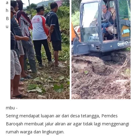
a
h
B
u
mbu -
Sering mendapat luapan air dari desa tetangga, Pemdes
Baroqah membuat jalur aliran air agar tidak lagi menggenangi
rumah warga dan lingkungan.