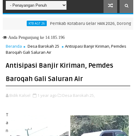
Pemkab Kotabaru Gelar HAN 2026, Dorong Partisipa
KTB AGT 26
vinsi NTT, Menteri Nusron: Gunakan Sudut Pandang Masyarakat
Anda
Pengunjung ke 14.185.196
Beranda
Desa Barokah 25
Antisipasi Banjir Kiriman, Pemdes
Baroqah Gali Saluran Air
Antisipasi Banjir Kiriman, Pemdes
Baroqah Gali Saluran Air
Bidik Kalsel
1 year ago
Desa Barokah 25,
T
a
n