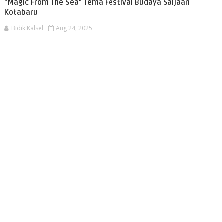
"Magic From The Sea" Tema Festival Budaya Saijaan
Kotabaru
Bidik Kalsel
Aug 24, 2025