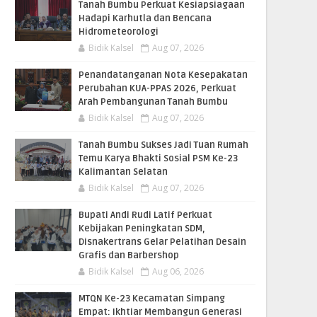
Tanah Bumbu Perkuat Kesiapsiagaan
Hadapi Karhutla dan Bencana
Hidrometeorologi
Bidik Kalsel
Aug 07, 2026
Penandatanganan Nota Kesepakatan
Perubahan KUA-PPAS 2026, Perkuat
Arah Pembangunan Tanah Bumbu
Bidik Kalsel
Aug 07, 2026
Tanah Bumbu Sukses Jadi Tuan Rumah
Temu Karya Bhakti Sosial PSM Ke-23
Kalimantan Selatan
Bidik Kalsel
Aug 07, 2026
Bupati Andi Rudi Latif Perkuat
Kebijakan Peningkatan SDM,
Disnakertrans Gelar Pelatihan Desain
Grafis dan Barbershop
Bidik Kalsel
Aug 06, 2026
MTQN Ke-23 Kecamatan Simpang
Empat: Ikhtiar Membangun Generasi