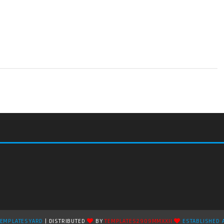
TEMPLATESYARD
| DISTRIBUTED
BY
TEMPLATES2909MMXXII
ESTABLISHED 