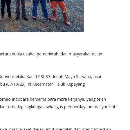
i antara dunia usaha, pemerintah, dan masyarakat dalam
doyo melalui Kabid PSLB3, Indah Maya Suryanti, usai
u (07/10/25), di Kecamatan Teluk Kepayang.
orneo Indobara bersama para mitra kerjanya, yang telah
dulian terhadap lingkungan sekaligus pemberdayaan masyarakat,"
mewa, masyarakat diajak untuk memilah dan mengumpulkan