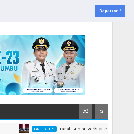
Muka
Tentang
Kontak
Dapatkan !
Tanah Bumbu Perkuat Kesiapsiagaan Hadapi 
TANBU AGT 26