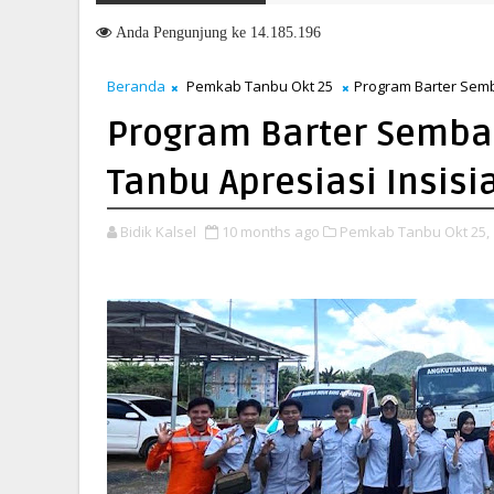
MTQN Ke-23 Kecamatan Simpang Empat: Ikhtiar Membangun Gene
6
Anda
Pengunjung ke 14.185.196
Beranda
Pemkab Tanbu Okt 25
Program Barter Semb
Program Barter Semba
Tanbu Apresiasi Insisia
Bidik Kalsel
10 months ago
Pemkab Tanbu Okt 25,