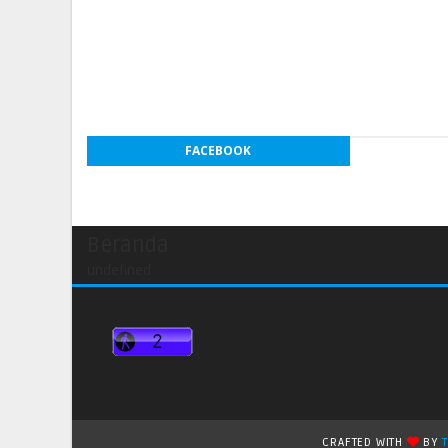
FACEBOOK
Beranda
undefined
CRAFTED WITH
BY