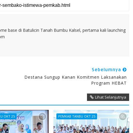
home base di Batulicin Tanah Bumbu Kalsel, pertama kali launching
com
Sebelumnya
Destana Sungup Kanan Komitmen Laksanakan
Program HEBAT
Lihat Selanjutnya
U OKT 25
PEMKAB TANBU OKT 25