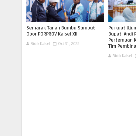
Semarak Tanah Bumbu Sambut
Perkuat Uju
Obor PORPROV Kalsel XII
Bupati Andi 
Pertemuan K
Bidik Kalsel
Oct 31, 2025
Tim Pembin
Bidik Kalsel