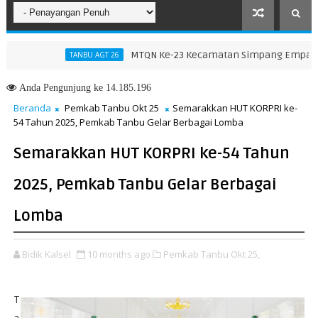
MTQN Ke-23 Kecamatan Simpang Empat: Ikhtia
TANBU AGT 26
didikan dan Pelatihan Calon Paskibraka 2026
Anda
Pengunjung ke 14.185.196
Beranda
Pemkab Tanbu Okt 25
Semarakkan HUT KORPRI ke-
54 Tahun 2025, Pemkab Tanbu Gelar Berbagai Lomba
Semarakkan HUT KORPRI ke-54 Tahun
2025, Pemkab Tanbu Gelar Berbagai
Lomba
Bidik Kalsel
10 months ago
Pemkab Tanbu Okt 25,
T
a