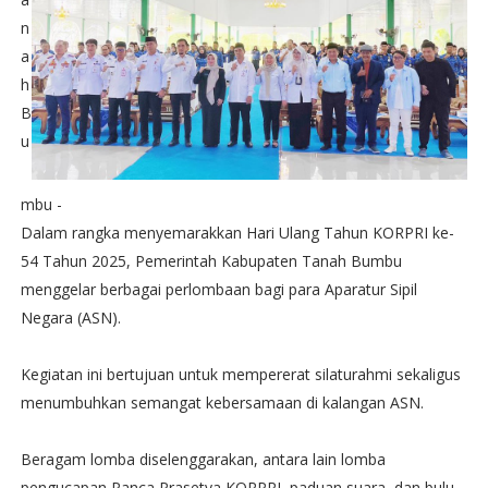
n
a
h
B
u
mbu -
Dalam rangka menyemarakkan Hari Ulang Tahun KORPRI ke-
54 Tahun 2025, Pemerintah Kabupaten Tanah Bumbu
menggelar berbagai perlombaan bagi para Aparatur Sipil
Negara (ASN).
Kegiatan ini bertujuan untuk mempererat silaturahmi sekaligus
menumbuhkan semangat kebersamaan di kalangan ASN.
Beragam lomba diselenggarakan, antara lain lomba
pengucapan Panca Prasetya KORPRI, paduan suara, dan bulu