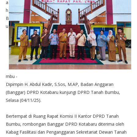
a
h
B
u
mbu -
Dipimpin H. Abdul Kadir, S.Sos, M.AP, Badan Anggaran
(Banggar) DPRD Kotabaru kunjungi DPRD Tanah Bumbu,
Selasa (04/11/25).
Bertempat di Ruang Rapat Komisi II Kantor DPRD Tanah
Bumbu, rombongan Banggar DPRD Kotabaru diterima oleh
Kabag Fasilitasi dan Penganggaran Sekretariat Dewan Tanah