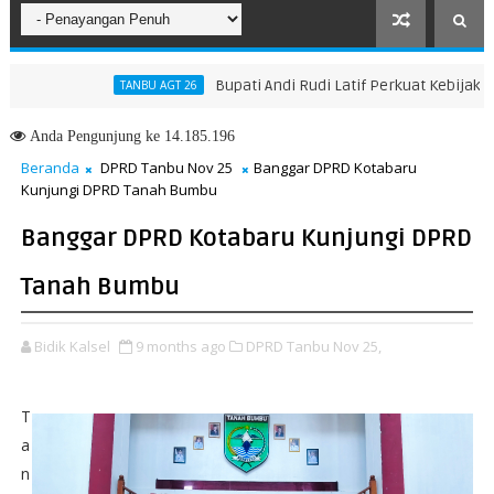
Bupati Andi Rudi Latif Perkuat Kebijakan Pe
TANBU AGT 26
Anda
Pengunjung ke 14.185.196
Beranda
DPRD Tanbu Nov 25
Banggar DPRD Kotabaru
Kunjungi DPRD Tanah Bumbu
Banggar DPRD Kotabaru Kunjungi DPRD
Tanah Bumbu
Bidik Kalsel
9 months ago
DPRD Tanbu Nov 25,
T
a
n