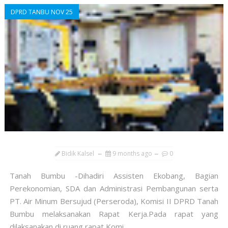
DPRD TANBU NOV 25
Bidik Kalsel
9 months ago
0
Tanah Bumbu -Dihadiri Assisten Ekobang, Bagian
Perekonomian, SDA dan Administrasi Pembangunan serta
PT. Air Minum Bersujud (Perseroda), Komisi II DPRD Tanah
Bumbu melaksanakan Rapat Kerja.Pada rapat yang
dilaksanakan di ruang rapat Komi...