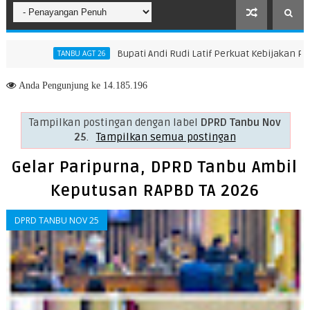
Bupati Andi Rudi Latif Perkuat Kebijakan Peningkatan SD
ANBU AGT 26
Anda
Pengunjung ke 14.185.196
Tampilkan postingan dengan label
DPRD Tanbu Nov
25
.
Tampilkan semua postingan
Gelar Paripurna, DPRD Tanbu Ambil
Keputusan RAPBD TA 2026
DPRD TANBU NOV 25