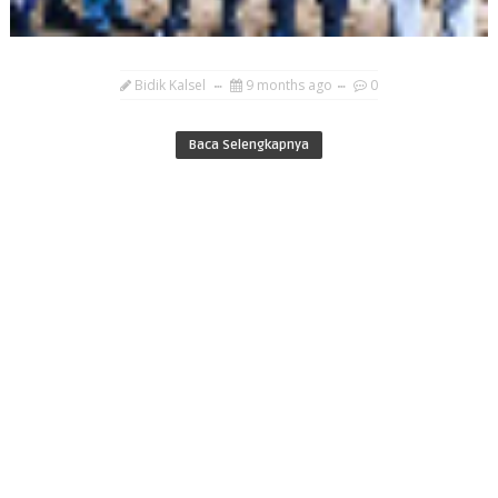
Bidik Kalsel
9 months ago
0
Baca Selengkapnya