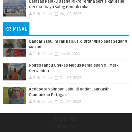
Belasan Pelaku Usaha Mikro Terima Sertifikat Halal,
Perkuat Daya Saing Produk Lokal
Bidik Kalsel
Aug 09, 2026
KRIMINAL
Bandar Sabu Ini Tak Berkutik, Ditangkap Saat Sedang
Makan
Bidik Kalsel
Jan 06, 2023
Polres Tanbu Ungkap Modus Pemalsuan Oli Merk
Pertamina
Bidik Kalsel
Dec 08, 2022
Kedapatan Simpan Sabu di Badan, Sarkasih
Diamankan Petugas
Bidik Kalsel
Dec 07, 2022
Beranda
undefined