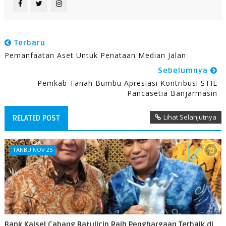
Terbaru
Pemanfaatan Aset Untuk Penataan Median Jalan
Sebelumnya
Pemkab Tanah Bumbu Apresiasi Kontribusi STIE
Pancasetia Banjarmasin
Lihat Selanjutnya
RELATED POST
TANBU NOV 25
Bank Kalsel Cabang Batulicin Raih Penghargaan Terbaik di