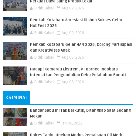
Perkuat Daya Saing Produk Lokal
Bidik Kalsel
Aug 09, 2026
Pemkab Kotabaru Apresiasi Dishub Sukses Gelar
HubFest 2026
Bidik Kalsel
Aug 09, 2026
Pemkab Kotabaru Gelar HAN 2026, Dorong Partisipasi
dan Kreativitas Anak
Bidik Kalsel
Aug 08, 2026
​Hadapi Kemarau Ekstrem, PT Borneo Indobara
Intensifkan Pengendalian Debu Pelabuhan Bunati
Bidik Kalsel
Aug 08, 2026
KRIMINAL
Bandar Sabu Ini Tak Berkutik, Ditangkap Saat Sedang
Makan
Bidik Kalsel
Jan 06, 2023
Polres Tanbu Ungkap Modus Pemalsuan Oli Merk