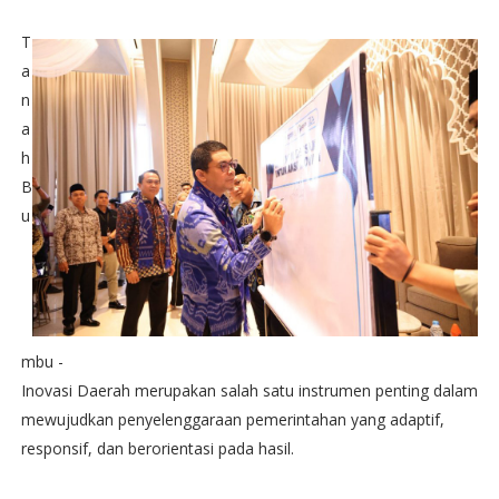
T
a
n
a
h
B
u
mbu -
Inovasi Daerah merupakan salah satu instrumen penting dalam
mewujudkan penyelenggaraan pemerintahan yang adaptif,
responsif, dan berorientasi pada hasil.