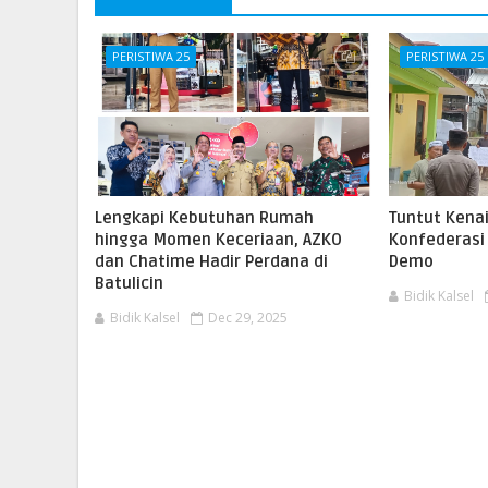
PERISTIWA 25
PERISTIWA 25
Lengkapi Kebutuhan Rumah
Tuntut Kena
hingga Momen Keceriaan, AZKO
Konfederasi
dan Chatime Hadir Perdana di
Demo
Batulicin
Bidik Kalsel
Bidik Kalsel
Dec 29, 2025