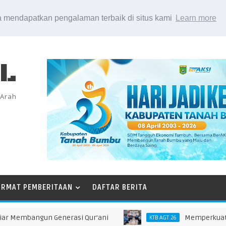
 mendapatkan pengalaman terbaik di situs kami
Learn more
EL
 Arah
ORMAT PEMBERITAAN
DAFTAR BERITA
mbangun Generasi Qur’ani
Memperkuat Sinergi
KTB AGT 26