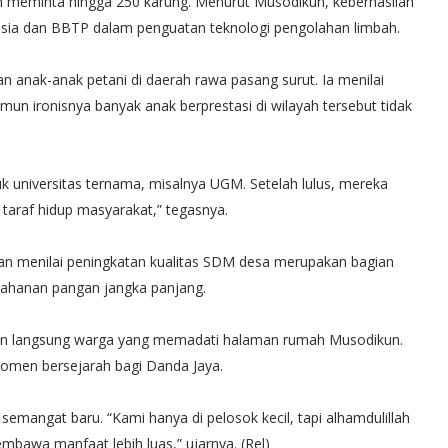
an meminta hingga 250 karung. Menurut Musodikun, keberhasilan
nesia dan BBTP dalam penguatan teknologi pengolahan limbah.
 anak-anak petani di daerah rawa pasang surut. Ia menilai
un ironisnya banyak anak berprestasi di wilayah tersebut tidak
uk universitas ternama, misalnya UGM. Setelah lulus, mereka
araf hidup masyarakat,” tegasnya.
n menilai peningkatan kualitas SDM desa merupakan bagian
tahanan pangan jangka panjang.
kan langsung warga yang memadati halaman rumah Musodikun.
omen bersejarah bagi Danda Jaya.
angat baru. “Kami hanya di pelosok kecil, tapi alhamdulillah
membawa manfaat lebih luas,” ujarnya. (Rel)