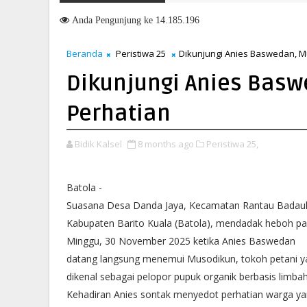
Anda
Pengunjung ke 14.185.196
Beranda
Peristiwa 25
Dikunjungi Anies Baswedan, M
Dikunjungi Anies Basw
Perhatian
Bidik Kalsel
8 months ago
Peristiwa 25,
Batola -
Suasana Desa Danda Jaya, Kecamatan Rantau Badau
Kabupaten Barito Kuala (Batola), mendadak heboh p
Minggu, 30 November 2025 ketika Anies Baswedan
datang langsung menemui Musodikun, tokoh petani y
dikenal sebagai pelopor pupuk organik berbasis limbah
Kehadiran Anies sontak menyedot perhatian warga y