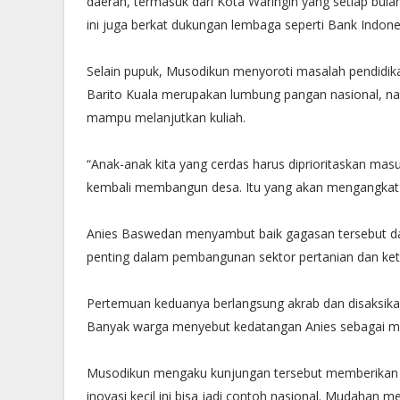
daerah, termasuk dari Kota Waringin yang setiap bul
ini juga berkat dukungan lembaga seperti Bank Indo
Selain pupuk, Musodikun menyoroti masalah pendidikan
Barito Kuala merupakan lumbung pangan nasional, nam
mampu melanjutkan kuliah.
“Anak-anak kita yang cerdas harus diprioritaskan mas
kembali membangun desa. Itu yang akan mengangkat t
Anies Baswedan menyambut baik gagasan tersebut da
penting dalam pembangunan sektor pertanian dan ke
Pertemuan keduanya berlangsung akrab dan disaksi
Banyak warga menyebut kedatangan Anies sebagai m
Musodikun mengaku kunjungan tersebut memberikan sem
inovasi kecil ini bisa jadi contoh nasional. Mudahan 