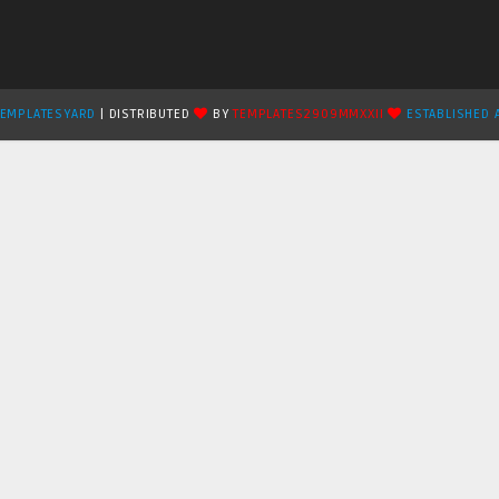
TEMPLATESYARD
| DISTRIBUTED
BY
TEMPLATES2909MMXXII
ESTABLISHED 