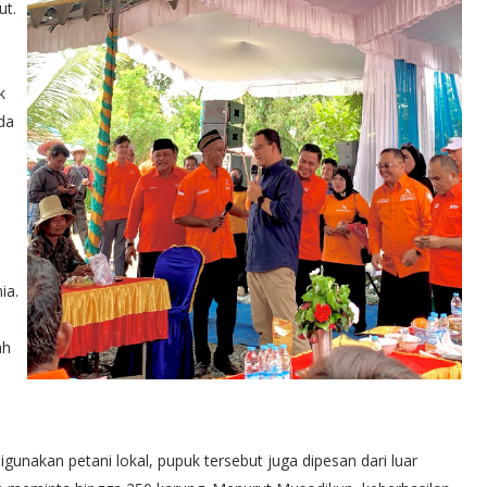
ut.
k
da
ia.
ah
igunakan petani lokal, pupuk tersebut juga dipesan dari luar