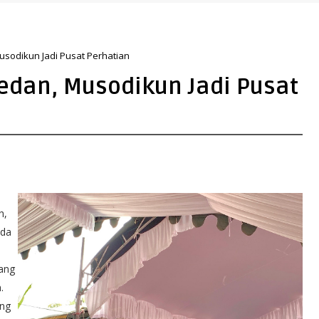
usodikun Jadi Pusat Perhatian
edan, Musodikun Jadi Pusat
h,
ada
ang
.
ang