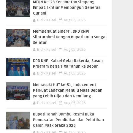
MTQN Ke-23 Kecamatan Simpang
Empat: Ikhtiar Membangun Generasi
Qur’ani
Bidik Kalsel
Aug 06, 2026
Memperkuat Sinergi, DPD KNPI
Silaturahmi Dengan Bupati Hulu Sungai
Selatan
Bidik Kalsel
Aug 05, 2026
DPD KNPI Kalsel Gelar Rakerda, Susun
Program Kerja Tiga Tahun ke Depan
Bidik Kalsel
Aug 05, 2026
Memasuki HUT ke-51, Indocement
Perkuat Langkah Menuju Masa Depan
yang Lebih Hijau dan Gemilang
Bidik Kalsel
Aug 05, 2026
Bupati Tanah Bumbu Resmi Buka
Pemusatan Pendidikan dan Pelatihan
Calon Paskibraka 2026
Bidik Kalsel
Aug 05, 2026