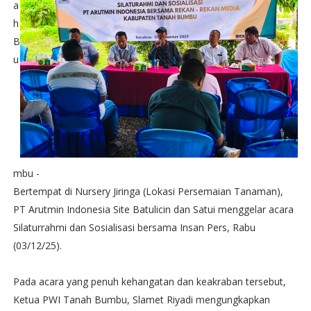
a
h
B
u
mbu -
Bertempat di Nursery Jiringa (Lokasi Persemaian Tanaman),
PT Arutmin Indonesia Site Batulicin dan Satui menggelar acara
Silaturrahmi dan Sosialisasi bersama Insan Pers, Rabu
(03/12/25).
Pada acara yang penuh kehangatan dan keakraban tersebut,
Ketua PWI Tanah Bumbu, Slamet Riyadi mengungkapkan