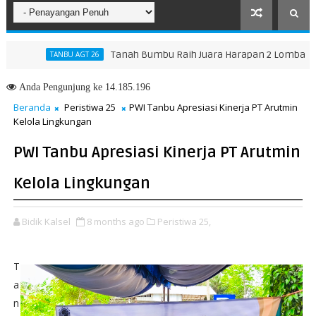
Tanah Bumbu Raih Juara Harapan 2 Lomba Masak Se
TANBU AGT 26
Anda
Pengunjung ke 14.185.196
Beranda
Peristiwa 25
PWI Tanbu Apresiasi Kinerja PT Arutmin
Kelola Lingkungan
PWI Tanbu Apresiasi Kinerja PT Arutmin
Kelola Lingkungan
Bidik Kalsel
8 months ago
Peristiwa 25,
T
a
n