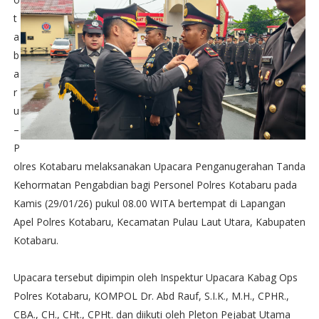
t
a
b
a
r
u
–
P
olres Kotabaru melaksanakan Upacara Penganugerahan Tanda
Kehormatan Pengabdian bagi Personel Polres Kotabaru pada
Kamis (29/01/26) pukul 08.00 WITA bertempat di Lapangan
Apel Polres Kotabaru, Kecamatan Pulau Laut Utara, Kabupaten
Kotabaru.
Upacara tersebut dipimpin oleh Inspektur Upacara Kabag Ops
Polres Kotabaru, KOMPOL Dr. Abd Rauf, S.I.K., M.H., CPHR.,
CBA., CH., CHt., CPHt. dan diikuti oleh Pleton Pejabat Utama