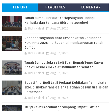
TERKINI
HEADLINES
KOMENTAR
Tanah Bumbu Perkuat Kesiapsiagaan Hadapi
Karhutla dan Bencana Hidrometeorologi
Bidik Kalsel
Aug 07, 2026
Penandatanganan Nota Kesepakatan Perubahan
KUA-PPAS 2026, Perkuat Arah Pembangunan Tanah
Bumbu
Bidik Kalsel
Aug 07, 2026
Tanah Bumbu Sukses Jadi Tuan Rumah Temu Karya
Bhakti Sosial PSM Ke-23 Kalimantan Selatan
Bidik Kalsel
Aug 07, 2026
Bupati Andi Rudi Latif Perkuat Kebijakan Peningkatan
SDM, Disnakertrans Gelar Pelatihan Desain Grafis dan
Barbershop
Bidik Kalsel
Aug 06, 2026
MTQN Ke-23 Kecamatan Simpang Empat: Ikhtiar