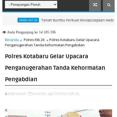
Tanah Bumbu Perkuat Kesiapsiagaan Hadapi Karhu
TANBU AGT 26
Anda
Pengunjung ke 14.185.196
Beranda
Polres Ktb 26
Polres Kotabaru Gelar Upacara
Penganugerahan Tanda Kehormatan Pengabdian
Polres Kotabaru Gelar Upacara
Penganugerahan Tanda Kehormatan
Pengabdian
Bidik Kalsel
6 months ago
Polres Ktb 26,
K
o