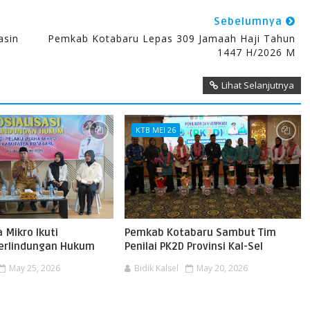
Sebelumnya
asin
Pemkab Kotabaru Lepas 309 Jamaah Haji Tahun
1447 H/2026 M
Lihat Selanjutnya
KTB MEI 26
 Mikro Ikuti
Pemkab Kotabaru Sambut Tim
 Perlindungan Hukum
Penilai PK2D Provinsi Kal-Sel
May 25, 2026
Bidik Kalsel
May 20, 2026