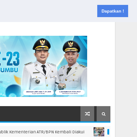
Muka
Tentang
Kontak
Dapatkan !
Kementerian ATR/BPN Kembali Diakui
Masyaraka
BPN AGT 26