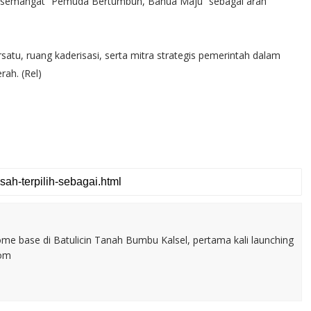
 semangat “Pemuda Bertumbuh, Banua Maju” sebagai arah
u, ruang kaderisasi, serta mitra strategis pemerintah dalam
ah. (Rel)
home base di Batulicin Tanah Bumbu Kalsel, pertama kali launching
com