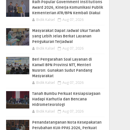
Raih Popular Government Institutions
Award 2026, Kinerja Komunikasi Publik
Kementerian ATR/BPN Kembali Diakui
Bidik Kalsel
Aug 07, 2026
Masyarakat Dapat Jadwal Ukur Tanah
yang Lebih Jelas Berkat Layanan
Pengukuran Terjadwal
Bidik Kalsel
Aug 07, 2026
Beri Pengarahan Soal Layanan di
Kanwil BPN Provinsi NTT, Menteri
Nusron: Gunakan Sudut Pandang
Masyarakat
Bidik Kalsel
Aug 07, 2026
Tanah Bumbu Perkuat Kesiapsiagaan
Hadapi Karhutla dan Bencana
Hidrometeorologi
Bidik Kalsel
Aug 07, 2026
Penandatanganan Nota Kesepakatan
Perubahan KUA-PPAS 2026, Perkuat