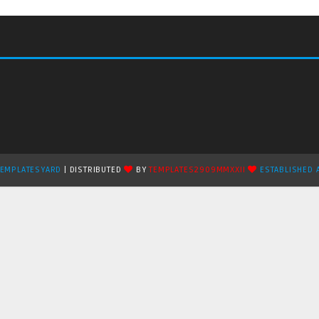
TEMPLATESYARD
| DISTRIBUTED
BY
TEMPLATES2909MMXXII
ESTABLISHED 