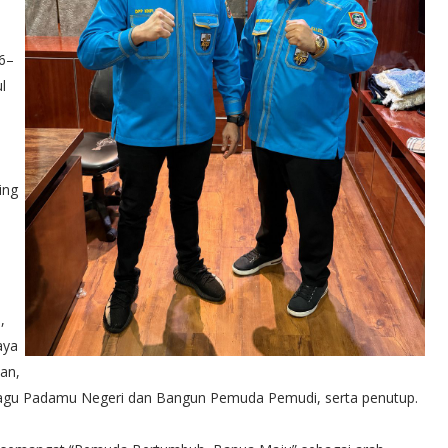
6–
l
ing
,
aya
kan,
lagu Padamu Negeri dan Bangun Pemuda Pemudi, serta penutup.