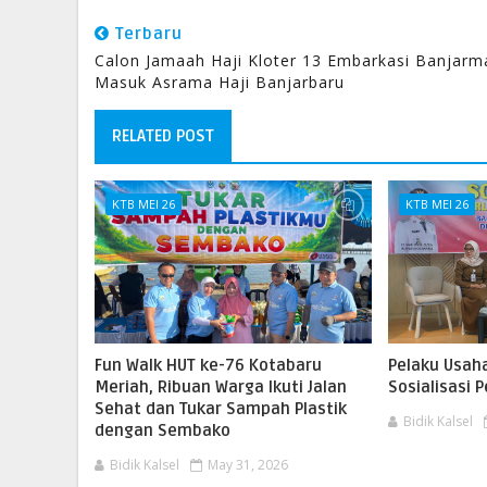
Terbaru
Calon Jamaah Haji Kloter 13 Embarkasi Banjarm
Masuk Asrama Haji Banjarbaru
RELATED POST
KTB MEI 26
KTB MEI 26
Fun Walk HUT ke-76 Kotabaru
Pelaku Usaha
Meriah, Ribuan Warga Ikuti Jalan
Sosialisasi
Sehat dan Tukar Sampah Plastik
Bidik Kalsel
dengan Sembako
Bidik Kalsel
May 31, 2026