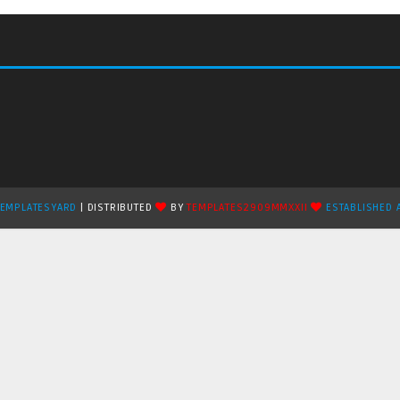
TEMPLATESYARD
| DISTRIBUTED
BY
TEMPLATES2909MMXXII
ESTABLISHED 