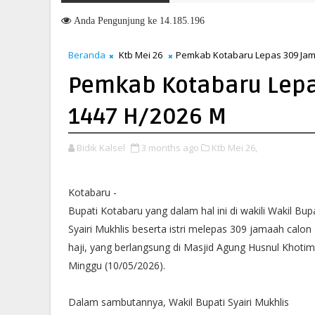
ngarahan Soal Layanan di Kanwil BPN Provinsi NTT, Menteri Nusron:
Anda
Pengunjung ke 14.185.196
Beranda
Ktb Mei 26
Pemkab Kotabaru Lepas 309 Jam
Pemkab Kotabaru Lepa
1447 H/2026 M
Bidik Kalsel
3 months ago
Ktb Mei 26,
Kotabaru -
Bupati Kotabaru yang dalam hal ini di wakili Wakil Bup
Syairi Mukhlis beserta istri melepas 309 jamaah calon
haji, yang berlangsung di Masjid Agung Husnul Khotim
Minggu (10/05/2026).
Dalam sambutannya, Wakil Bupati Syairi Mukhlis