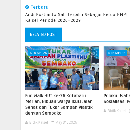
Terbaru
Andi Rustianto Sah Terpilih Sebagai Ketua KNPI
Kalsel Periode 2026–2029
RELATED POST
KTB MEI 26
KTB MEI 26
Fun Walk HUT ke-76 Kotabaru
Pelaku Usaha
Meriah, Ribuan Warga Ikuti Jalan
Sosialisasi
Sehat dan Tukar Sampah Plastik
Bidik Kalsel
dengan Sembako
Bidik Kalsel
May 31, 2026