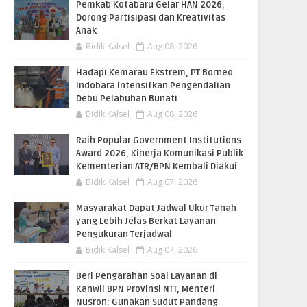
Pemkab Kotabaru Gelar HAN 2026,
Dorong Partisipasi dan Kreativitas
Anak
Bidik Kalsel
Aug 08, 2026
​Hadapi Kemarau Ekstrem, PT Borneo
Indobara Intensifkan Pengendalian
Debu Pelabuhan Bunati
Bidik Kalsel
Aug 08, 2026
Raih Popular Government Institutions
Award 2026, Kinerja Komunikasi Publik
Kementerian ATR/BPN Kembali Diakui
Bidik Kalsel
Aug 07, 2026
Masyarakat Dapat Jadwal Ukur Tanah
yang Lebih Jelas Berkat Layanan
Pengukuran Terjadwal
Bidik Kalsel
Aug 07, 2026
Beri Pengarahan Soal Layanan di
Kanwil BPN Provinsi NTT, Menteri
Nusron: Gunakan Sudut Pandang