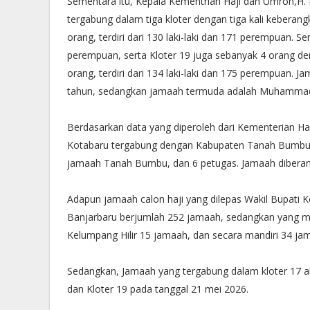
Sementara itu, Kepala Kementrian Haji dan Umroh,H.
tergabung dalam tiga kloter dengan tiga kali keberan
orang, terdiri dari 130 laki-laki dan 171 perempuan. Sem
perempuan, serta Kloter 19 juga sebanyak 4 orang d
orang, terdiri dari 134 laki-laki dan 175 perempuan. 
tahun, sedangkan jamaah termuda adalah Muhammad 
Berdasarkan data yang diperoleh dari Kementerian H
Kotabaru tergabung dengan Kabupaten Tanah Bumbu de
jamaah Tanah Bumbu, dan 6 petugas. Jamaah diberan
Adapun jamaah calon haji yang dilepas Wakil Bupati 
Banjarbaru berjumlah 252 jamaah, sedangkan yang me
Kelumpang Hilir 15 jamaah, dan secara mandiri 34 ja
Sedangkan, Jamaah yang tergabung dalam kloter 17 a
dan Kloter 19 pada tanggal 21 mei 2026.