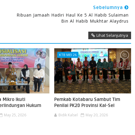
Sebelumnya
Ribuan Jamaah Hadiri Haul Ke 5 Al Habib Sulaiman
Bin Al Habib Mukhtar Alaydrus
Lihat Selanjutnya
KTB MEI 26
 Mikro Ikuti
Pemkab Kotabaru Sambut Tim
 Perlindungan Hukum
Penilai PK2D Provinsi Kal-Sel
May 25, 2026
Bidik Kalsel
May 20, 2026