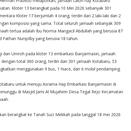
 Herman Prasetio melaporkan, jamaah calon haji Kotabaru
gkatan. Kloter 13 berangkat pada 10 Mei 2026 sebanyak 301
entara Kloter 17 berjumlah 4 orang, terdiri dari 2 laki-laki dan 2
engan komposisi yang sama. Total seluruh jamaah sebanyak 309
Jamaah tertua adalah Ibu Norma Mangacil Abdullah yang berusia 87
Fathan Nurqolby yang berusia 18 tahun.
aji dan Umroh pada kloter 13 embarkasi Banjarmasin, jamaah
ngan total 360 orang, terdiri dari 301 jamaah Kotabaru, 53
gkatkan menggunakan 9 bus, 1 hiace, dan 6 mobil pendamping.
Kotabaru untuk menuju Asrama Haji Embarkasi Banjarmasin di
nunggu di Masjid Jami Al Mujahirin Desa Tegal Rejo Kecamatan
maah.
kan berangkat ke Tanah Suci Mekkah pada tanggal 18 mei 2026