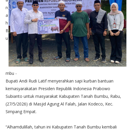
n
a
h
B
u
mbu -
Bupati Andi Rudi Latif menyerahkan sapi kurban bantuan
kemasyarakatan Presiden Republik Indonesia Prabowo
Subianto untuk masyarakat Kabupaten Tanah Bumbu, Rabu,
(27/5/2026) di Masjid Agung Al Falah, Jalan Kodeco, Kec.
Simpang Empat.
“Alhamdulillah, tahun ini Kabupaten Tanah Bumbu kembali