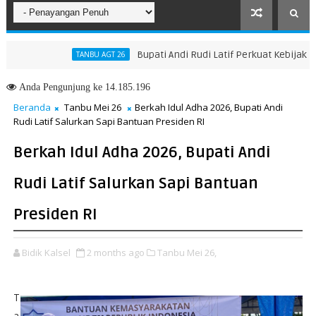
Bupati Andi Rudi Latif Perkuat Kebijakan Pe
TANBU AGT 26
ah Menuju Masa Depan yang Lebih Hijau dan Gemilang
Anda
Pengunjung ke 14.185.196
Beranda
Tanbu Mei 26
Berkah Idul Adha 2026, Bupati Andi
Rudi Latif Salurkan Sapi Bantuan Presiden RI
Berkah Idul Adha 2026, Bupati Andi
Rudi Latif Salurkan Sapi Bantuan
Presiden RI
Bidik Kalsel
2 months ago
Tanbu Mei 26,
T
a