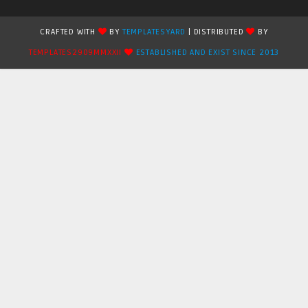
CRAFTED WITH
BY
TEMPLATESYARD
| DISTRIBUTED
BY
TEMPLATES2909MMXXII
ESTABLISHED AND EXIST SINCE 2013