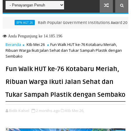
Raih Popular Government Institutions Award 2026, Kin
BPN AGT 26
Anda
Pengunjung ke 14.185.196
Beranda
Ktb Mei 26
Fun Walk HUT ke-76 Kotabaru Meriah,
Ribuan Warga Ikuti Jalan Sehat dan Tukar Sampah Plastik dengan
Sembako
Fun Walk HUT ke-76 Kotabaru Meriah,
Ribuan Warga Ikuti Jalan Sehat dan
Tukar Sampah Plastik dengan Sembako
Bidik Kalsel
2 months ago
Ktb Mei 26,
K