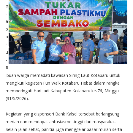
o
t
a
b
a
r
u
-
R
ibuan warga memadati kawasan Siring Laut Kotabaru untuk
mengikuti kegiatan Fun Walk Kotabaru Hebat dalam rangka
memperingati Hari Jadi Kabupaten Kotabaru ke-76, Minggu
(31/5/2026).
Kegiatan yang disponsori Bank Kalsel tersebut berlangsung
meriah dan mendapat antusiasme tinggi dari masyarakat.
Selain jalan sehat, panitia juga menggelar pasar murah serta