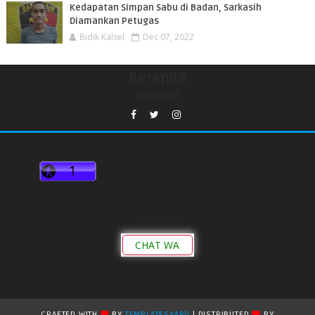
Kedapatan Simpan Sabu di Badan, Sarkasih
Diamankan Petugas
Bidik Kalsel
Dec 07, 2022
Beranda
undefined
CHAT WA
CRAFTED WITH
BY
TEMPLATESYARD
| DISTRIBUTED
BY