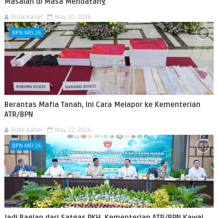
Masalah di Masa Mendatang
Bidik Kalsel
May 30, 2026
BPN MEI 26
Berantas Mafia Tanah, Ini Cara Melapor ke Kementerian
ATR/BPN
Bidik Kalsel
May 22, 2026
BPN MEI 26
Jadi Bagian dari Satgas PKH, Kementerian ATR/BPN Kawal