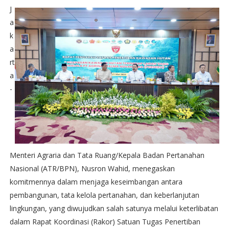
J
a
k
a
rt
a
-
Menteri Agraria dan Tata Ruang/Kepala Badan Pertanahan
Nasional (ATR/BPN), Nusron Wahid, menegaskan
komitmennya dalam menjaga keseimbangan antara
pembangunan, tata kelola pertanahan, dan keberlanjutan
lingkungan, yang diwujudkan salah satunya melalui keterlibatan
dalam Rapat Koordinasi (Rakor) Satuan Tugas Penertiban