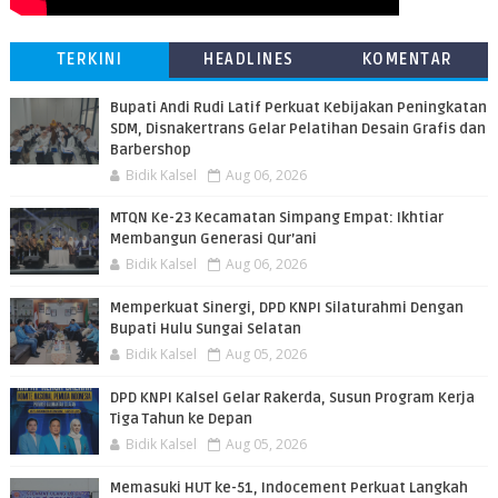
TERKINI
HEADLINES
KOMENTAR
Bupati Andi Rudi Latif Perkuat Kebijakan Peningkatan
SDM, Disnakertrans Gelar Pelatihan Desain Grafis dan
Barbershop
Bidik Kalsel
Aug 06, 2026
MTQN Ke-23 Kecamatan Simpang Empat: Ikhtiar
Membangun Generasi Qur’ani
Bidik Kalsel
Aug 06, 2026
Memperkuat Sinergi, DPD KNPI Silaturahmi Dengan
Bupati Hulu Sungai Selatan
Bidik Kalsel
Aug 05, 2026
DPD KNPI Kalsel Gelar Rakerda, Susun Program Kerja
Tiga Tahun ke Depan
Bidik Kalsel
Aug 05, 2026
Memasuki HUT ke-51, Indocement Perkuat Langkah