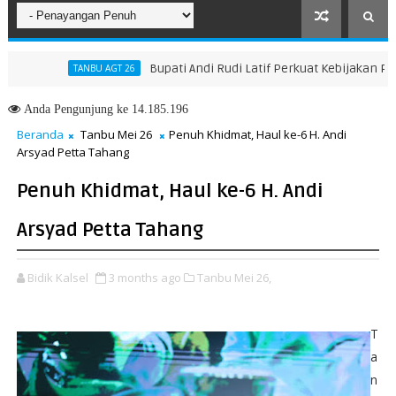
Bupati Andi Rudi Latif Perkuat Kebijakan Pening
TANBU AGT 26
Anda
Pengunjung ke 14.185.196
Beranda
Tanbu Mei 26
Penuh Khidmat, Haul ke-6 H. Andi
Arsyad Petta Tahang
Penuh Khidmat, Haul ke-6 H. Andi
Arsyad Petta Tahang
Bidik Kalsel
3 months ago
Tanbu Mei 26,
T
a
n