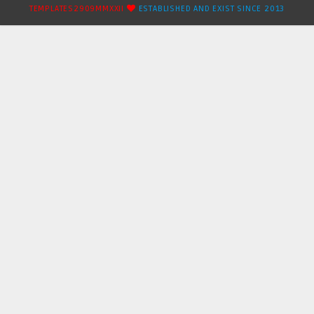
TEMPLATES2909MMXXII
ESTABLISHED AND EXIST SINCE 2013